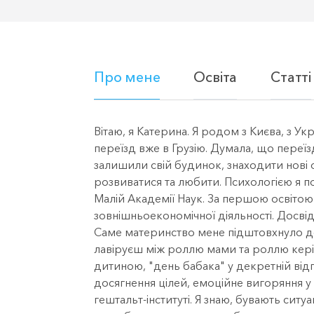
Про мене
Освіта
Статті
Вітаю, я Катерина. Я родом з Києва, з Ук
переїзд вже в Грузію. Думала, що переїз
залишили свій будинок, знаходити нові оп
розвиватися та любити. Психологією я по
Малій Академії Наук. За першою освітою 
зовнішньоекономічної діяльності. Досвід 
Саме материнство мене підштовхнуло до 
лавіруєш між роллю мами та роллю керівн
дитиною, "день бабака" у декретній відп
досягнення цілей, емоційне вигоряння у м
гештальт-інституті. Я знаю, бувають сит