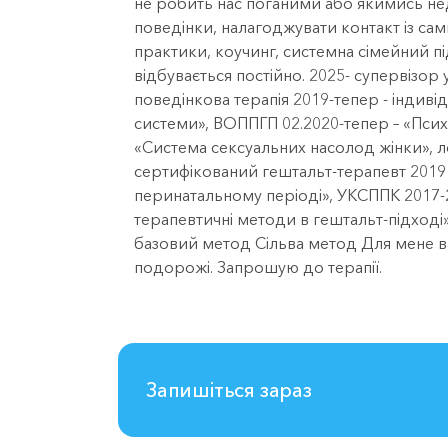
не робить нас поганими або якимись нед
поведінки, налагоджувати контакт із сам
практики, коучинг, системна сімейний пі
відбувається постійно. 2025- супервізор
поведінкова терапія 2019-тепер - індивіду
системи», ВОППГП 02.2020-тепер – «Псих
«Система сексуальних насолод жінки», л
сертифікований гештальт-терапевт 2019 –
перинатальному періоді», УКСППК 2017-20
терапевтичні методи в гештальт-підході»
базовий метод Сільва метод Для мене 
подорожі. Запрошую до терапії.
Запишіться зараз