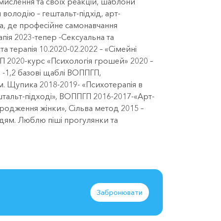
мислення та своїх реакцій, шаблони
володію – гештальт-підхід, арт-
ера, де професійне самонавчання
апія 2023-тепер -Сексуальна та
та терапія 10.2020-02.2022 – «Сімейні
ГП 2020-курс «Психологія грошей» 2020 –
 -1,2 базові щаблі ВОППГП,
ім. Щупика 2018-2019- «Психотерапія в
ештальт-підході», ВОППГП 2016-2017-«Арт-
дродження жінки», Сільва метод 2015 –
ям. Люблю піші прогулянки та
Забронювати