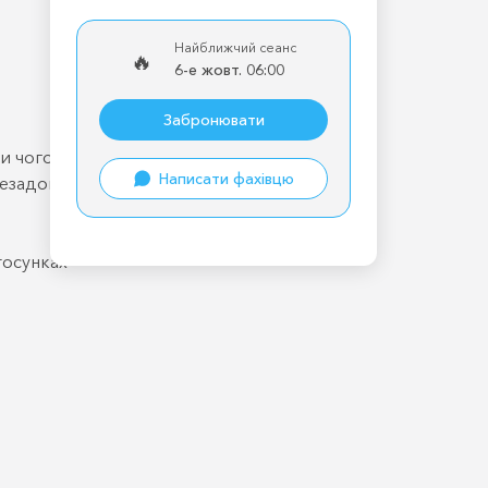
Найближчий сеанс
🔥
6-е жовт. 06:00
Забронювати
ти чого хочу
Написати фахівцю
езадоволеності, напруженості у
тосунках