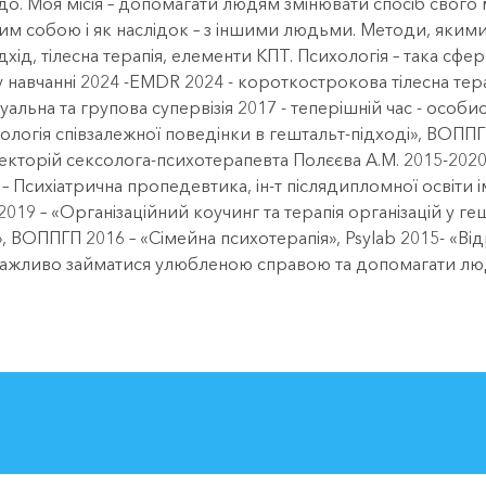
о. Моя місія – допомагати людям змінювати спосіб свого 
им собою і як наслідок – з іншими людьми. Методи, якими 
дхід, тілесна терапія, елементи КПТ. Психологія – така сф
 у навчанні 2024 -EMDR 2024 - короткострокова тілесна тер
альна та групова супервізія 2017 - теперішній час - особис
ологія співзалежної поведінки в гештальт-підході», ВОПП
екторій сексолога-психотерапевта Полєєва А.М. 2015-2020
 Психіатрична пропедевтика, ін-т післядипломної освіти 
19 – «Організаційний коучинг та терапія організацій у г
, ВОППГП 2016 – «Сімейна психотерапія», Psylab 2015- «Ві
важливо займатися улюбленою справою та допомагати люд