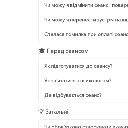
Чи можу я відмінити сеанс і повер
Чи можу я перенести зустріч на ін
Сталася помилка при оплаті сеанс
🎓 Перед сеансом
Як підготуватися до сеансу?
Як звʼязатися з психологом?
Де відбувається сеанс?
💡 Загальні
Чи обовʼязково створювати акаун