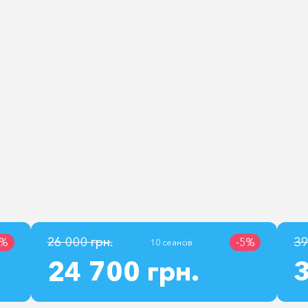
26 000 грн.
39
3%
-5%
10 сеансів
24 700 грн.
3