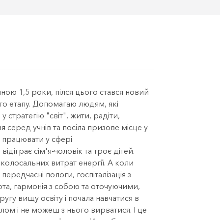
иною 1,5 роки, пілся цього стався новий
ого етапу. Допомагаю людям, які
 стратегію "світ", жити, радіти,
 серед учнів та посіла призове місце у
а працювати у сфері
ідіграє сім'я-чоловік та троє дітей.
колосальних витрат енергії. А коли
ередчасні пологи, госпіталізація з
ота, гармонія з собою та оточуючими,
ругу вищу освіту і почала навчатися в
лом і не можеш з нього вирватися. І це