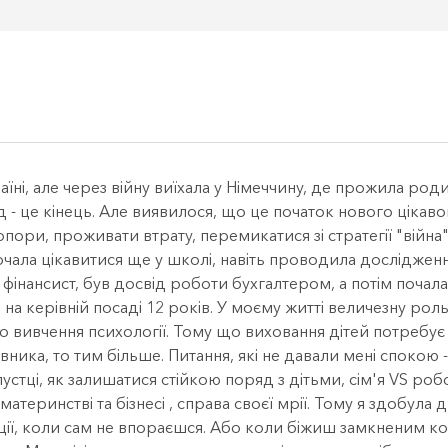
раїні, але через війну виїхала у Німеччину, де прожила род
д - це кінець. Але виявилося, що це початок нового цікав
ори, проживати втрату, перемикатися зі стратегії "війна" у
чала цікавитися ще у школі, навіть проводила дослідження
фінансист, був досвід роботи бухгалтером, а потім почал
на керівній посаді 12 років. У моєму житті величезну роль в
вивчення психології. Тому що виховання дітей потребує 
ика, то тим більше. Питання, які не давали мені спокою - п
устці, як залишатися стійкою поряд з дітьми, сім'я VS роб
атеринстві та бізнесі , справа своєї мрії. Тому я здобула д
уації, коли сам не впораєшся. Або коли біжиш замкненим ко