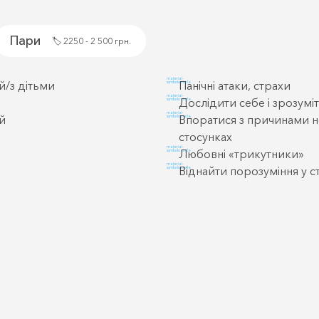
Пари
🏷️
2250 - 2 500 грн.
material-
й/з дітьми
Панічні атаки, страхи
symbols:circle
material-
Дослідити себе і зрозумі
symbols:circle
material-
ей
Впоратися з причинами н
symbols:circle
стосунках
material-
Любовні «трикутники»
symbols:circle
material-
Віднайти порозуміння у с
symbols:circle