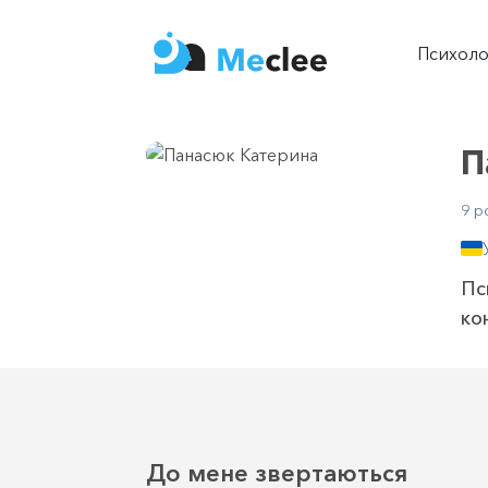
Психол
П
9 р
Пс
ко
До мене звертаються