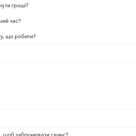
нути гроші?
ший час?
у, що робити?
т, щоб забронювати сеанс?