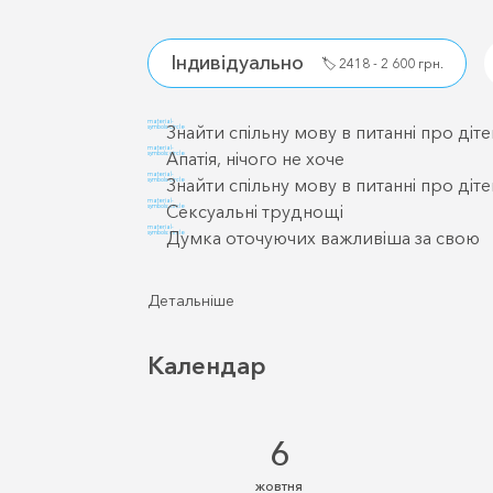
Індивідуально
🏷️
2418 - 2 600 грн.
material-
Знайти спільну мову в питанні про діте
symbols:circle
material-
Апатія, нічого не хоче
symbols:circle
material-
Знайти спільну мову в питанні про діт
symbols:circle
material-
Сексуальні труднощі
symbols:circle
material-
Думка оточуючих важливіша за свою
symbols:circle
Детальніше
Календар
6
жовтня