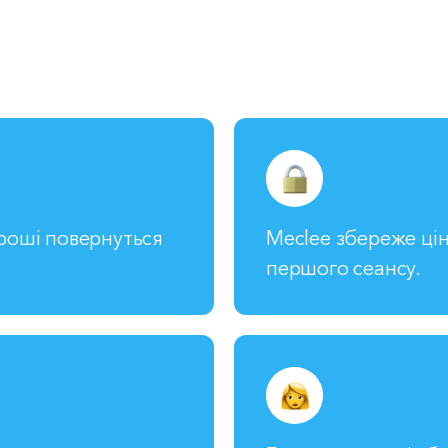
гроші повернуться
Meclee збереже цін
першого сеансу.