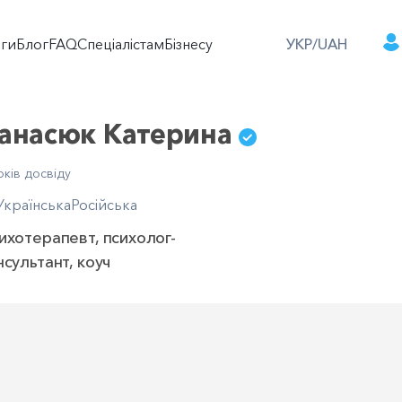
оги
Блог
FAQ
Спеціалістам
Бізнесу
УКР/UAH
анасюк Катерина
оків досвіду
Українська
Російська
ихотерапевт, психолог-
нсультант, коуч