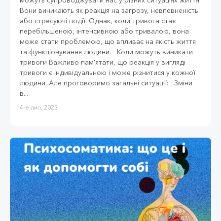
можуть супроводжувати нас у різних ситуаціях життя.
Вони виникають як реакція на загрозу, невпевненість
або стресуючі події. Однак, коли тривога стає
перебільшеною, інтенсивною або тривалою, вона
може стати проблемою, що впливає на якість життя
та функціонування людини. Коли можуть виникати
тривоги Важливо пам'ятати, що реакція у вигляді
тривоги є індивідуальною і може різнитися у кожної
людини. Але проговоримо загальні ситуації: Зміни
в...
4-е лип. 2023