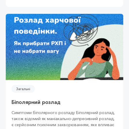
Загальні
Біполярний розлад
Симптоми біполярного розладу Біполярний розлад,
також відомий як маніакально-депресивний розлад,
є серйозним психічним захворюванням, яке впливає