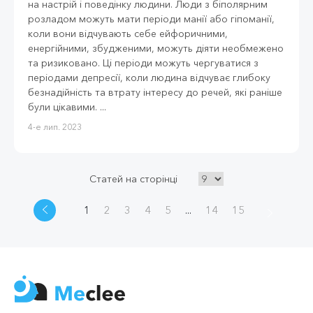
на настрій і поведінку людини. Люди з біполярним
розладом можуть мати періоди манії або гіпоманії,
коли вони відчувають себе ейфоричними,
енергійними, збудженими, можуть діяти необмежено
та ризиковано. Ці періоди можуть чергуватися з
періодами депресії, коли людина відчуває глибоку
безнадійність та втрату інтересу до речей, які раніше
були цікавими. ...
4-е лип. 2023
Статей на сторінці
1
2
3
4
5
...
14
15