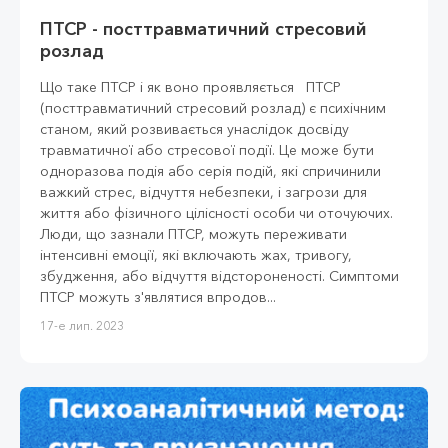
ПТСР - посттравматичний стресовий
розлад
Що таке ПТСР і як воно проявляється ПТСР
(посттравматичний стресовий розлад) є психічним
станом, який розвивається унаслідок досвіду
травматичної або стресової події. Це може бути
одноразова подія або серія подій, які спричинили
важкий стрес, відчуття небезпеки, і загрози для
життя або фізичного цілісності особи чи оточуючих.
Люди, що зазнали ПТСР, можуть переживати
інтенсивні емоції, які включають жах, тривогу,
збудження, або відчуття відстороненості. Симптоми
ПТСР можуть з'являтися впродов...
17-е лип. 2023