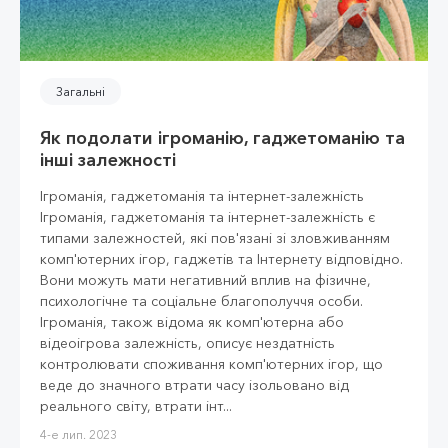
Загальні
Як подолати ігроманію, гаджетоманію та
інші залежності
Ігроманія, гаджетоманія та інтернет-залежність
Ігроманія, гаджетоманія та інтернет-залежність є
типами залежностей, які пов'язані зі зловживанням
комп'ютерних ігор, гаджетів та Інтернету відповідно.
Вони можуть мати негативний вплив на фізичне,
психологічне та соціальне благополуччя особи.
Ігроманія, також відома як комп'ютерна або
відеоігрова залежність, описує нездатність
контролювати споживання комп'ютерних ігор, що
веде до значного втрати часу ізольовано від
реального світу, втрати інт...
4-е лип. 2023