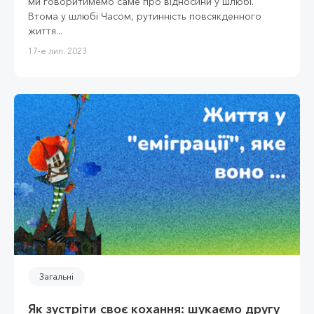
ми говоритимемо саме про відносини у шлюбі.
Втома у шлюбі Часом, рутинність повсякденного
життя...
17-е лип. 2023
Загальні
Як зустріти своє кохання: шукаємо другу