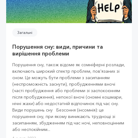
Загальні
Порушення сну: види, причини та
вирішення проблеми
Порушення сну, також відоме як сомніферні розлади,
включають широкий спектр проблем, пов'язаних зі
сном. Це можуть бути проблеми з засипанням
(неспроможність заснути), пробудженнями вночі
(часті пробудження або проблеми зі заспокоєнням
після пробудження), непокої вночі (сномні кошмари,
нічні жахи) або недостатній відпочинок під час сну.
Види порушень сну Безсоння (інсомнія): це
порушення сну, при якому виникають труднощі зі
засипанням, збудженням під час ночі, неповноцінним
або неспокійним...