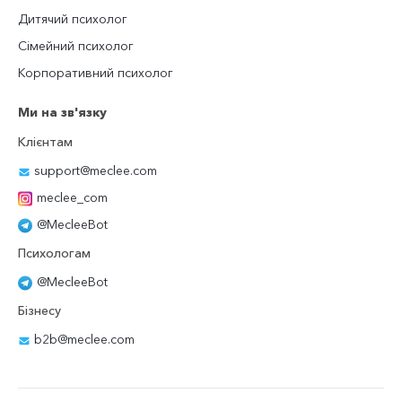
Дитячий психолог
Сімейний психолог
Корпоративний психолог
Ми на зв'язку
Клієнтам
support@meclee.com
meclee_com
@MecleeBot
Психологам
@MecleeBot
Бізнесу
b2b@meclee.com