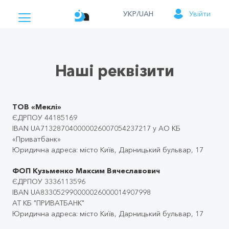
УКР/UAH
Увійти
Наші реквізити
ТОВ «Меклі»
ЄДРПОУ 44185169
IBAN UA713287040000026007054237217 у АО КБ
«Приватбанк»
Юридична адреса: місто Київ, Дарницький бульвар, 17
ФОП Кузьменко Максим Вячеславович
ЄДРПОУ 3336113596
IBAN UA833052990000026000014907998
АТ КБ "ПРИВАТБАНК"
Юридична адреса: місто Київ, Дарницький бульвар, 17