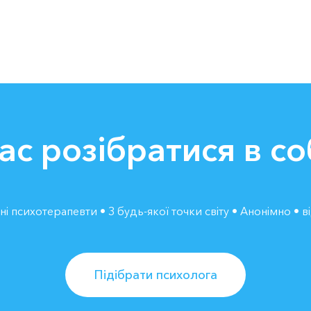
ас розібратися в со
і психотерапевти • З будь-якої точки світу • Анонімно • в
Підібрати психолога