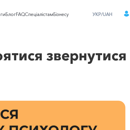
оги
Блог
FAQ
Спеціалістам
Бізнесу
УКР/UAH
оятися звернутися