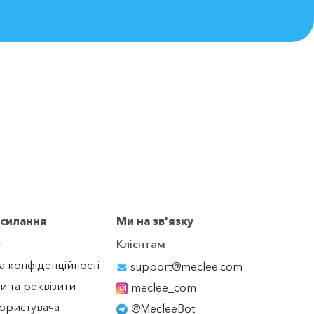
осилання
Ми на зв'язку
с
Клієнтам
а конфіденційності
support@meclee.com
и та реквізити
meclee_com
ористувача
@MecleeBot