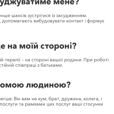
асуджуватиме мене?
нше шансів зустрітися із засудженням.
и, допомагають вибудовувати контакт і формує
де на моїй стороні?
ній терапії – на стороні вашої родини. При роботі
тійній співпраці з батьками.
найомою людиною?
ше. Він вам не кум, брат, дружина, колега, і
е послуги та рамками цих послуг ваші стосунки