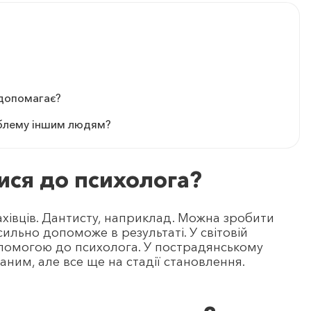
 допомагає?
облему іншим людям?
тися до психолога?
 фахівців. Дантисту, наприклад. Можна зробити
сильно допоможе в результаті. У світовій
опомогою до психолога. У пострадянському
ваним, але все ще на стадії становлення.