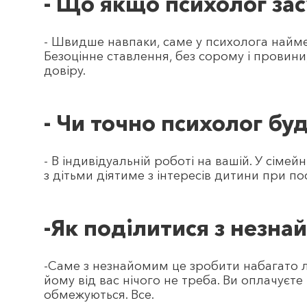
- Що якщо психолог з
- Швидше навпаки, саме у психолога найме
Безоцінне ставлення, без сорому і провин
довіру.
- Чи точно психолог бу
- В індивідуальній роботі на вашій. У сімей
з дітьми діятиме з інтересів дитини при пос
-Як поділитися з нез
-Саме з незнайомим це зробити набагато лег
йому від вас нічого не треба. Ви оплачуєт
обмежуються. Все.