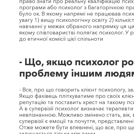
право знати про реальну кваліфікацію псих
програми або психолог з багаторічною прак
було ок. В якому напрямі не працював пси
увагу 1) вищу психологічну освіту 2) кількі
навчанні у межах обраного напрямку ця цифр
якому співтоваристві полягає психолог. У 
до етичної комісії цієї спільноти
- Що, якщо психолог р
проблему іншим людя
- Все, про що говорить клієнт психологу, за
Якщо фахівець пліткуватиме про своїх клієнт
репутацію та поставить хрест на такому пси
А в супервізії психолог визначає терапевт
невпізнанною. Можливо змінено стать, вік, 
супервізії є емоції та почуття, представлені у
Отже можете бути впевнені, що все, про щ
залишається тільки між вами.