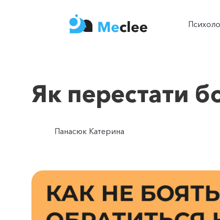
Психол
Як перестати б
Панасюк Катерина