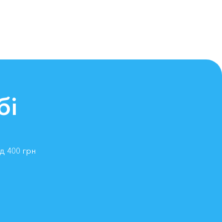
бі
ід 400 грн