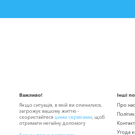
Важливо!
Інші п
Якщо ситуація, в якій ви опинилися,
Про на
загрожує вашому життю -
Політик
скористайтеся
цими сервісами
, щоб
отримати негайну допомогу
Контакт
Угода к
Безкоштовна допомога