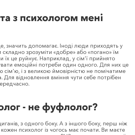
ота з психологом мені
ще, значить допомагає. Іноді люди приходять у
їм складно зрозуміти «добре» або «погано» їм
ли їх це руйнує. Наприклад, у сім'ї прийнято
увати емоційні потреби один одного. Для них це
 сім'ю, і з великою ймовірністю не помічатиме
. Для відновлення вміння чути себе потрібен
передчасно.
холог - не фуфлолог?
циганів, з одного боку. А з іншого боку, перш ніж
 кожен психолог із чогось має почати. Ви маєте