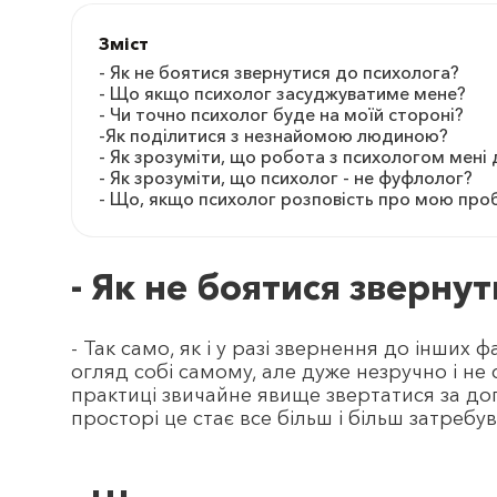
Зміст
- Як не боятися звернутися до психолога?
- Що якщо психолог засуджуватиме мене?
- Чи точно психолог буде на моїй стороні?
-Як поділитися з незнайомою людиною?
- Як зрозуміти, що робота з психологом мені
- Як зрозуміти, що психолог - не фуфлолог?
- Що, якщо психолог розповість про мою пр
- Як не боятися зверну
- Так само, як і у разі звернення до інших
огляд собі самому, але дуже незручно і не 
практиці звичайне явище звертатися за д
просторі це стає все більш і більш затребу