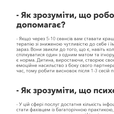
- Як зрозуміти, що роб
допомагає?
- Якщо через 5-10 сеансів вам ставати кра
терапію зі зниженою чутливістю до себе і 
зараз. Вони звикли до того, що є, навіть ко
спілкуватися один з одним матом та ігнор
є норма. Дитина, виростаючи, створює свою
емоційне насильство з боку свого партнера
час, тому робити висновок після 1-3 сесій 
- Як зрозуміти, що пси
- У цій сфері послуг достатня кількість інфо
стати фахівцем із багаторічною практикою,