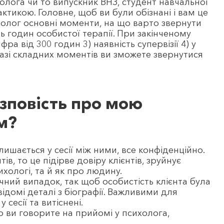
олога чи то випускник ВНЗ, студент навчальної
тикою. Головне, щоб ви були обізнані і вам це
холог основні моменти, на що варто звернути
сть годин особистої терапії. При закінченому
а від 300 годин 3) наявність супервізії 4) у
разі складних моментів ви зможете звернутися
озповість про мою
м?
лишається у сесії між ними, все конфіденційно.
ів, то це підірве довіру клієнтів, зруйнує
хологі, та й як про людину.
ичний випадок, так щоб особистість клієнта була
відомі деталі з біографії. Важливими для
 сесії та витіснені.
о ви говорите на прийомі у психолога,