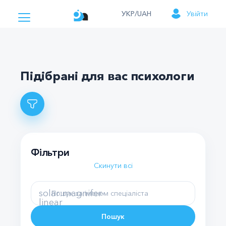
УКР/UAH
Увійти
Підібрані для вас психологи
Фільтри
Скинути всі
solar:magnifer-
linear
Пошук