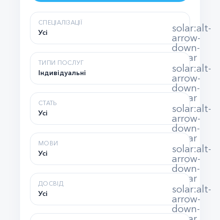
СПЕЦІАЛІЗАЦІЇ
solar:alt-
Усі
arrow-
down-
linear
ТИПИ ПОСЛУГ
solar:alt-
Індивідуальні
arrow-
down-
linear
СТАТЬ
solar:alt-
Усі
arrow-
down-
linear
МОВИ
solar:alt-
Усі
arrow-
down-
linear
ДОСВІД
solar:alt-
Усі
arrow-
down-
linear