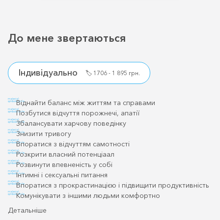
До мене звертаються
Індивідуально
🏷️
1706 - 1 895 грн.
material-
Віднайти баланс між життям та справами
symbols:circle
material-
Позбутися відчуття порожнечі, апатії
symbols:circle
material-
Збалансувати харчову поведінку
symbols:circle
material-
Знизити тривогу
symbols:circle
material-
Впоратися з відчуттям самотності
symbols:circle
material-
Розкрити власний потенціаал
symbols:circle
material-
Розвинути впевненість у собі
symbols:circle
material-
Інтимні і сексуальні питання
symbols:circle
material-
Впоратися з прокрастинацією і підвищити продуктивність
symbols:circle
material-
Комунікувати з іншими людьми комфортно
symbols:circle
Детальніше