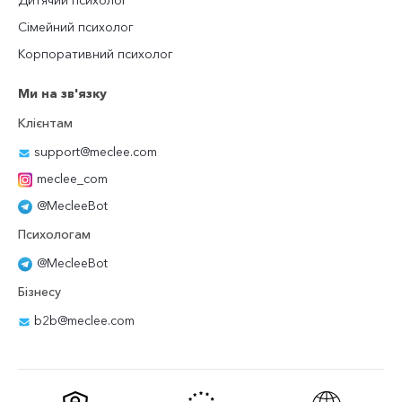
Дитячий психолог
Сімейний психолог
Корпоративний психолог
Ми на зв'язку
Клієнтам
support@meclee.com
meclee_com
@MecleeBot
Психологам
@MecleeBot
Бізнесу
b2b@meclee.com