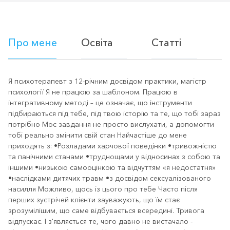
Про мене
Освіта
Статті
Я психотерапевт з 12-річним досвідом практики, магістр
психології Я не працюю за шаблоном. Працюю в
інтегративному методі – це означає, що інструменти
підбираються під тебе, під твою історію та те, що тобі зараз
потрібно Моє завдання не просто вислухати, а допомогти
тобі реально змінити свій стан Найчастіше до мене
приходять з: •Розладами харчової поведінки •тривожністю
та панічними станами •труднощами у відносинах з собою та
іншими •низькою самооцінкою та відчуттям «я недостатня»
•наслідками дитячих травм •з досвідом сексуалізованого
насилля Можливо, щось із цього про тебе Часто після
перших зустрічей клієнти зауважують, що їм стає
зрозумілішим, що саме відбувається всередині. Тривога
відпускає. І з'являється те, чого давно не вистачало -