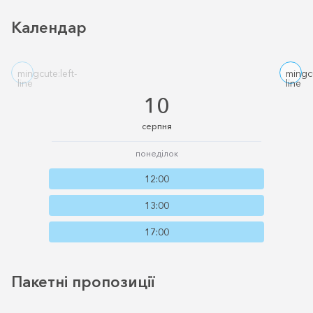
Календар
mingcute:left-
mingcu
line
line
10
серпня
понеділок
12:00
13:00
17:00
Пакетні пропозиції