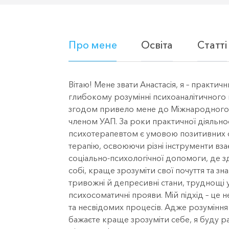
Про мене
Освіта
Статті
Вітаю! Мене звати Анастасія, я – практи
глибокому розумінні психоаналітичного
згодом привело мене до Міжнародного ін
членом УАП. За роки практичної діяльно
психотерапевтом є умовою позитивних особ
терапію, освоюючи різні інструменти вза
соціально-психологічної допомоги, де 
собі, краще зрозуміти свої почуття та з
тривожні й депресивні стани, труднощі у
психосоматичні прояви. Мій підхід – це 
та несвідомих процесів. Адже розумінн
бажаєте краще зрозуміти себе, я буду р