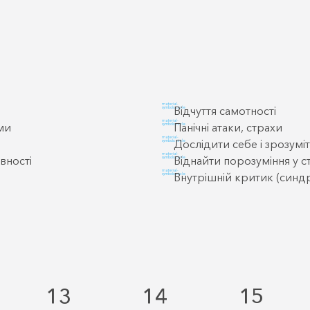
material-
Відчуття самотності
symbols:circle
material-
ми
Панічні атаки, страхи
symbols:circle
material-
Дослідити себе і зрозумі
symbols:circle
material-
вності
Віднайти порозуміння у с
symbols:circle
material-
Внутрішній критик (синд
symbols:circle
13
14
15