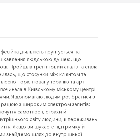
фесійна діяльність ґрунтується на
зацікавлення людською душею, що
ці. Пройшла тренінговий аналіз та стала
илась, що стосунки між клієнтом та
ілесно – орієнтовану терапію та арт –
у починала в Київському міському центрі
іями. Я допомагаю людям розібратися в
ці працюю з широким спектром запитів:
очуття самотності, страхи й
нутрішнього світу людини, її переживань
иття. Якщо ви шукаєте підтримку й
 ми знайдемо шлях до внутрішньої