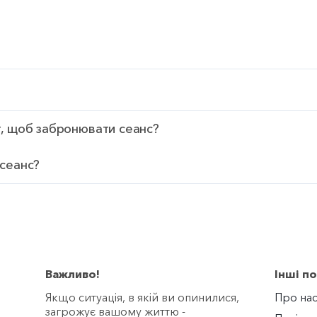
т, щоб забронювати сеанс?
 сеанс?
Важливо!
Інші п
Якщо ситуація, в якій ви опинилися,
Про на
загрожує вашому життю -