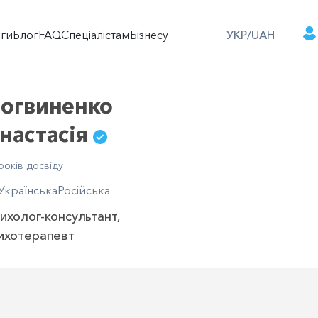
оги
Блог
FAQ
Спеціалістам
Бізнесу
УКР/UAH
огвиненко
настасія
років досвіду
Українська
Російська
ихолог-консультант,
ихотерапевт