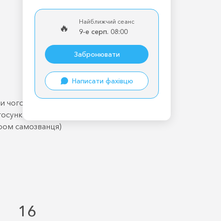
Найближчий сеанс
🔥
9-е серп. 08:00
Забронювати
Написати фахівцю
ти чого хочу
тосунках
ром самозванця)
16