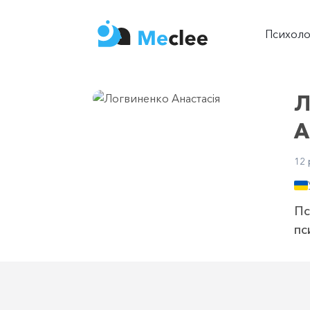
Психол
Л
А
12 
Пс
пс