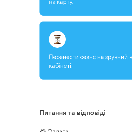
на карту.
Перенести сеанс на зручний ч
кабінеті.
Питання та відповіді
💳 Оплата