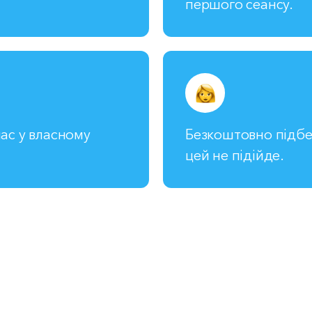
першого сеансу.
ас у власному
Безкоштовно підбе
цей не підійде.