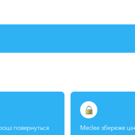
гроші повернуться
Meclee збереже цін