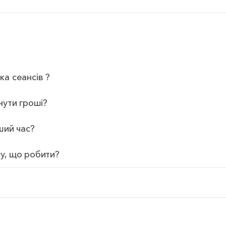
ка сеансів ?
нути гроші?
ший час?
у, що робити?