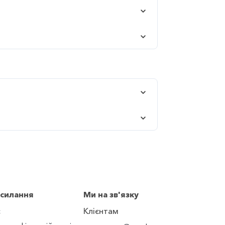
осилання
Ми на зв'язку
с
Клієнтам