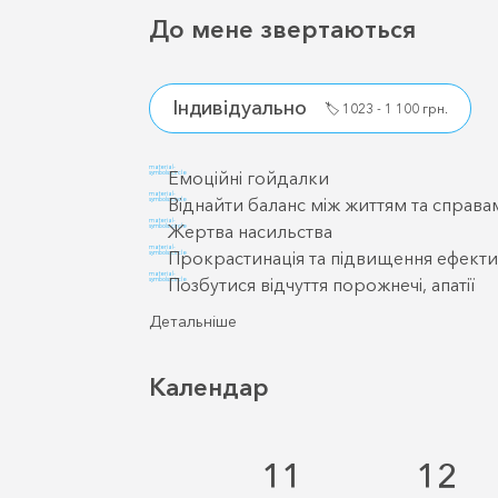
До мене звертаються
Індивідуально
🏷️
1023 - 1 100 грн.
material-
Емоційні гойдалки
symbols:circle
material-
Віднайти баланс між життям та справа
symbols:circle
material-
Жертва насильства
symbols:circle
material-
Прокрастинація та підвищення ефекти
symbols:circle
material-
Позбутися відчуття порожнечі, апатії
symbols:circle
Детальніше
Календар
11
12