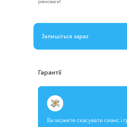
рівноваги!
Запишіться зараз
Гарантії
Ви можете скасувати сеанс і 