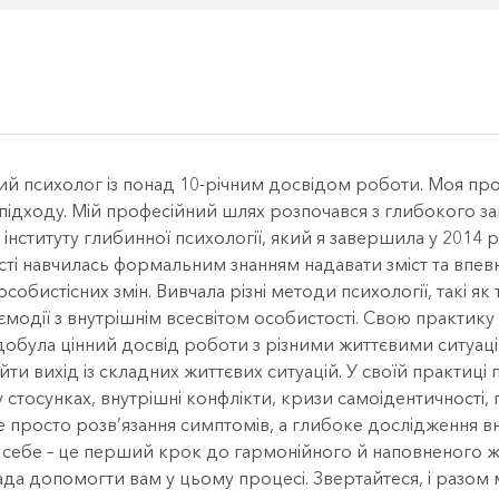
чний психолог із понад 10-річним досвідом роботи. Моя про
 підходу. Мій професійний шлях розпочався з глибокого 
ституту глибинної психології, який я завершила у 2014 ро
сті навчилась формальним знанням надавати зміст та впевн
истісних змін. Вивчала різні методи психології, такі як т
ємодії з внутрішнім всесвітом особистості. Свою практик
здобула цінний досвід роботи з різними життєвими ситуац
найти вихід із складних життєвих ситуацій. У своїй практи
 стосунках, внутрішні конфлікти, кризи самоідентичності, п
не просто розв’язання симптомів, а глибоке дослідження в
я себе – це перший крок до гармонійного й наповненого ж
ада допомогти вам у цьому процесі. Звертайтеся, і разом