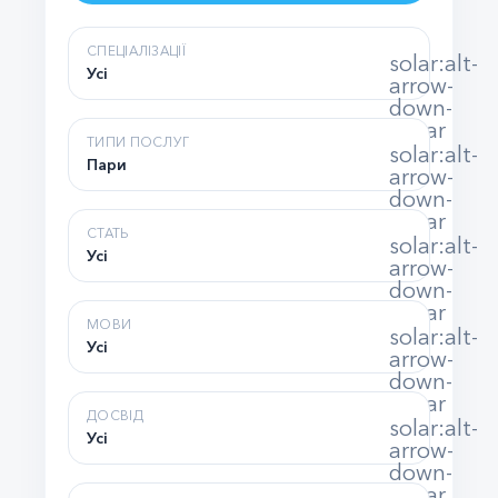
СПЕЦІАЛІЗАЦІЇ
solar:alt-
Усі
arrow-
down-
linear
ТИПИ ПОСЛУГ
solar:alt-
Пари
arrow-
down-
linear
СТАТЬ
solar:alt-
Усі
arrow-
down-
linear
МОВИ
solar:alt-
Усі
arrow-
down-
linear
ДОСВІД
solar:alt-
Усі
arrow-
down-
linear