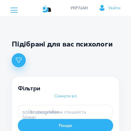
УКР/UAH
Увійти
Підібрані для вас психологи
Фільтри
Скинути всі
solar:magnifer-
linear
Пошук