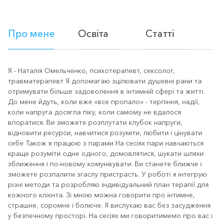
Про мене
Освіта
Статті
Я - Наталія Омельченко, психотерапевт, сексолог,
травматерапевт Я допомагаю зцілювати душевні рани та
отримувати більше задоволення в інтимній сфері та житті.
До мене йдуть, коли вже «все пропало» - терпіння, надії,
коли напруга досягла піку, коли самому не вдалося
впоратися. Ви зможете розплутати клубок напруги,
відновити ресурси, навчитися розуміти, любити і цінувати
себе Також я працюю з парами На сесіях пари навчаються
краще розуміти одне одного, домовлятися, шукати шляхи
зближення і по-новому комунікувати. Ви станете ближче і
зможете розпалити згаслу пристрасть. У роботі я інтегрую
різні методи та розробляю індивідуальний план терапії для
кожного клієнта. Зі мною можна говорити про інтимне,
страшне, соромне і болюче. Я вислухаю вас без засудження
у безпечному просторі. На сесіях ми говоритимемо про вас і