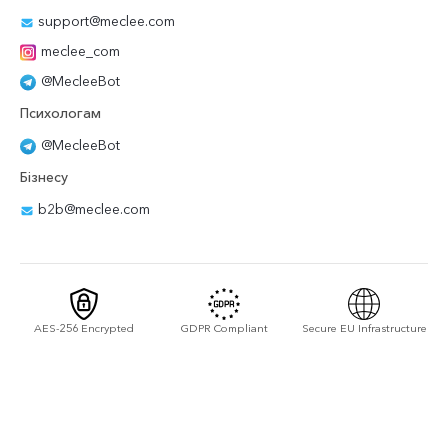
support@meclee.com
meclee_com
@MecleeBot
Психологам
@MecleeBot
Бізнесу
b2b@meclee.com
AES-256 Encrypted
GDPR Compliant
Secure EU Infrastructure