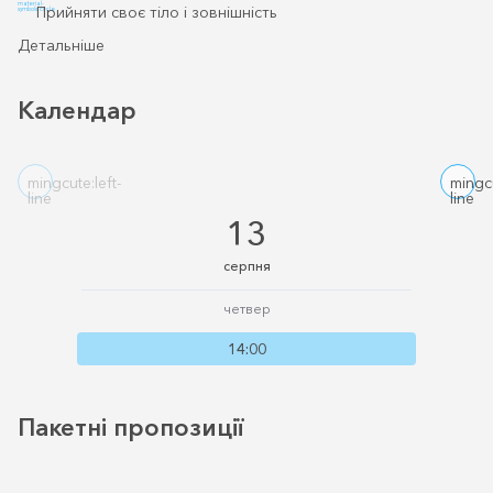
material-
Прийняти своє тіло і зовнішність
symbols:circle
Детальніше
Календар
mingcute:left-
mingcu
line
line
13
серпня
четвер
14:00
Пакетні пропозиції