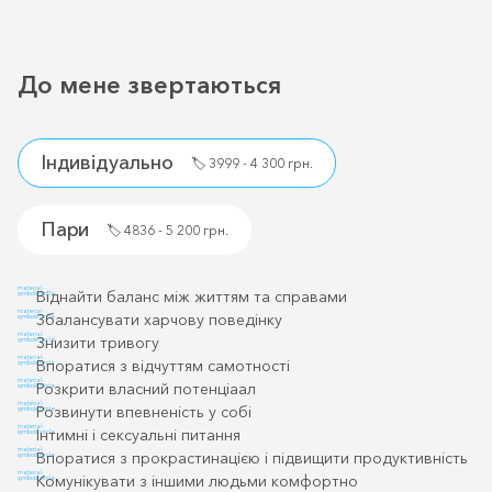
До мене звертаються
Індивідуально
🏷️
3999 - 4 300 грн.
Пари
🏷️
4836 - 5 200 грн.
material-
Віднайти баланс між життям та справами
symbols:circle
material-
Збалансувати харчову поведінку
symbols:circle
material-
Знизити тривогу
symbols:circle
material-
Впоратися з відчуттям самотності
symbols:circle
material-
Розкрити власний потенціаал
symbols:circle
material-
Розвинути впевненість у собі
symbols:circle
material-
Інтимні і сексуальні питання
symbols:circle
material-
Впоратися з прокрастинацією і підвищити продуктивність
symbols:circle
material-
Комунікувати з іншими людьми комфортно
symbols:circle