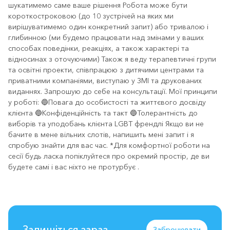
шукатимемо саме ваше рішення Робота може бути
короткостроковою (до 10 зустрічей на яких ми
вирішуватимемо один конкретний запит) або тривалою і
глибинною (ми будемо працювати над змінами у ваших
способах поведінки, реакціях, а також характері та
відносинах з оточуючими) Також я веду терапевтичні групи
та освітні проекти, співпрацюю з дитячими центрами та
приватними компаніями, виступаю у ЗМІ та друкованих
виданнях. Запрошую до себе на консультації. Мої принципи
у роботі: 🔵Повага до особистості та життєвого досвіду
клієнта 🔵Конфіденційність та такт 🔵Толерантність до
виборів та уподобань клієнта LGBT френдлі Якщо ви не
бачите в мене вільних слотів, напишить мені запит і я
спробую знайти для вас час. *Для комфортної роботи на
сесії будь ласка попіклуйтеся про окремий простір, де ви
будете самі і вас ніхто не протурбує .
Запишіться зараз
Забронювати