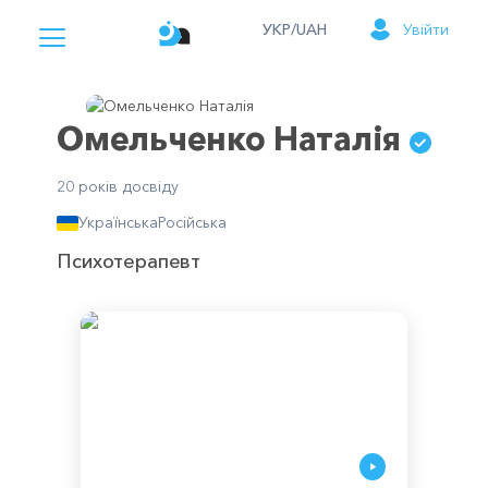
УКР/UAH
Увійти
Омельченко Наталія
20 років досвіду
Українська
Російська
Психотерапевт