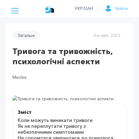
УКР/UAH
Увійти
Загальні
4-е лип. 2023
Тривога та тривожність,
психологічні аспекти
Meclee
Зміст
Коли можуть виникати тривоги
Як не переплутати тривогу з
небезпечними симптомами
Не соромтеся звернутися до психолога