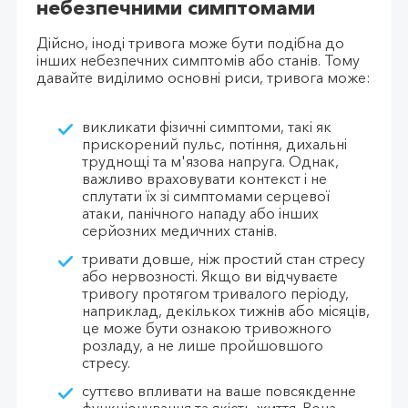
небезпечними симптомами
Дійсно, іноді тривога може бути подібна до
інших небезпечних симптомів або станів. Тому
давайте виділимо основні риси, тривога може:
викликати фізичні симптоми, такі як
прискорений пульс, потіння, дихальні
труднощі та м'язова напруга. Однак,
важливо враховувати контекст і не
сплутати їх зі симптомами серцевої
атаки, панічного нападу або інших
серйозних медичних станів.
тривати довше, ніж простий стан стресу
або нервозності. Якщо ви відчуваєте
тривогу протягом тривалого періоду,
наприклад, декількох тижнів або місяців,
це може бути ознакою тривожного
розладу, а не лише пройшовшого
стресу.
суттєво впливати на ваше повсякденне