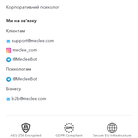
Корпоративний психолог
Ми на зв'язку
Клієнтам
support@meclee.com
meclee_com
@MecleeBot
Психологам
@MecleeBot
Бізнесу
b2b@meclee.com
AES-256 Encrypted
GDPR Compliant
Secure EU Infrastructure