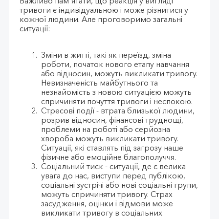
Важливо пам'ятати, що реакція у вигляді
тривоги є індивідуальною і може різнитися у
кожної людини. Але проговоримо загальні
ситуації:
Зміни в житті, такі як переїзд, зміна
роботи, початок нового етапу навчання
або відносин, можуть викликати тривогу.
Невизначеність майбутнього та
незнайомість з новою ситуацією можуть
спричиняти почуття тривоги і неспокою.
Стресові події - втрата близької людини,
розрив відносин, фінансові труднощі,
проблеми на роботі або серйозна
хвороба можуть викликати тривогу.
Ситуації, які ставлять під загрозу наше
фізичне або емоційне благополуччя.
Соціальний тиск - ситуації, де є велика
увага до нас, виступи перед публікою,
соціальні зустрічі або нові соціальні групи,
можуть спричиняти тривогу. Страх
засудження, оцінки і відмови може
викликати тривогу в соціальних