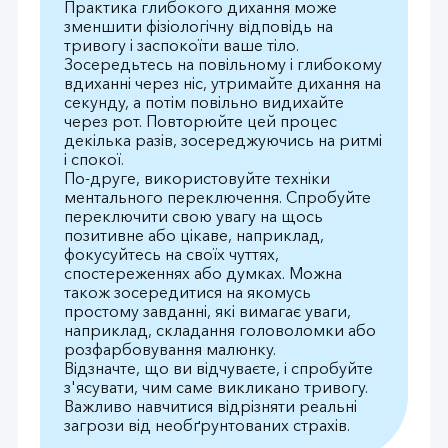
Практика глибокого дихання може
зменшити фізіологічну відповідь на
тривогу і заспокоїти ваше тіло.
Зосередьтесь на повільному і глибокому
вдиханні через ніс, утримайте дихання на
секунду, а потім повільно видихайте
через рот. Повторюйте цей процес
декілька разів, зосереджуючись на ритмі
і спокої.
По-друге, використовуйте техніки
ментального переключення. Спробуйте
переключити свою увагу на щось
позитивне або цікаве, наприклад,
фокусуйтесь на своїх чуттях,
спостереженнях або думках. Можна
також зосередитися на якомусь
простому завданні, які вимагає уваги,
наприклад, складання головоломки або
розфарбовування малюнку.
Відзначте, що ви відчуваєте, і спробуйте
з'ясувати, чим саме викликано тривогу.
Важливо навчитися відрізняти реальні
загрози від необґрунтованих страхів.