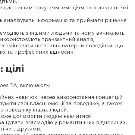
дітьми.
овідає нашим почуттям, емоціям та поведінці, які
ь аналізувати інформацію та приймати рішення
аємодіють з іншими людьми та чому виникають
і використовують транзактний аналіз,
та змінювати негативні патерни поведінки, що
х та професійних відносин.
 цілі
ерез ТА, включають:
ійних навичок: через використання концепцій
міти свої власні емоції та поведінку, а також
та поведінку інших людей.
 може допомогти людям навчитися
ращувати взаємодію у романтичних відносинах,
ті чи з друзями.