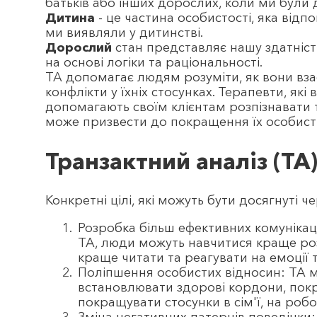
батьків або інших дорослих, коли ми були 
Дитина
- це частина особистості, яка відп
ми виявляли у дитинстві.
Дорослий
стан представляє нашу здатніст
на основі логіки та раціональності.
TA допомагає людям розуміти, як вони вз
конфлікти у їхніх стосунках. Терапевти, як
допомагають своїм клієнтам розпізнавати 
може призвести до покращення їх особисти
Транзактний аналіз (ТА):
Конкретні цілі, які можуть бути досягнуті ч
Розробка більш ефективних комунікац
ТА, люди можуть навчитися краще розу
краще читати та реагувати на емоції 
Поліпшення особистих відносин: ТА
встановлювати здорові кордони, пок
покращувати стосунки в сім'ї, на робо