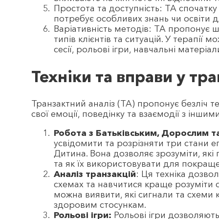
Простота та доступність: ТА спочатку
потребує особливих знань чи освіти д
Варіативність методів: ТА пропонує ш
типів клієнтів та ситуацій. У терапії 
сесії, рольові ігри, навчальні матеріали
Техніки та вправи у тр
Транзактний аналіз (ТА) пропонує безліч т
свої емоції, поведінку та взаємодії з іншим
Робота з Батьківським, Дорослим 
усвідомити та розрізняти три стани ег
Дитина. Вона дозволяє зрозуміти, які
та як їх використовувати для покраще
Аналіз транзакцій
: Ця техніка дозво
схемах та навчитися краще розуміти с
можна виявити, які сигнали та схеми к
здоровим стосункам.
Рольові ігри:
Рольові ігри дозволяють 