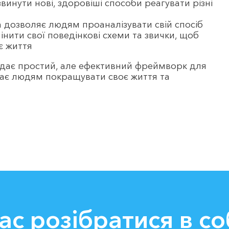
инути нові, здоровіші способи реагувати різні
а дозволяє людям проаналізувати свій спосіб
інити свої поведінкові схеми та звички, щоб
є життя
адає простий, але ефективний фреймворк для
гає людям покращувати своє життя та
ас розібратися в со