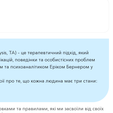
ysis, TA) – це терапевтичний підхід, який
кацій, поведінки та особистісних проблем
м та психоаналітиком Еріком Бернером у
рії про те, що кожна людина має три стани:
вками та правилами, які ми засвоїли від своїх