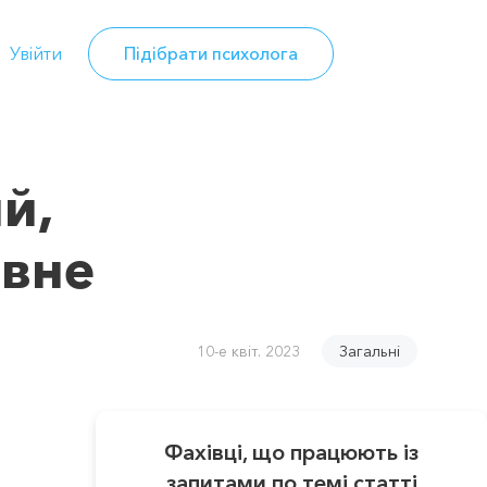
Увійти
Підібрати психолога
й,
овне
10-е квіт. 2023
Загальні
Фахівці, що працюють із
запитами по темі статті