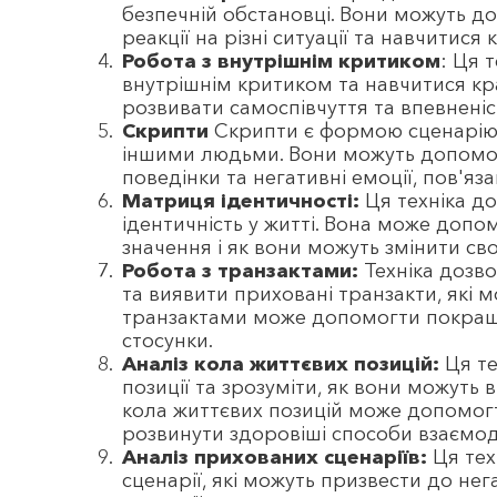
безпечній обстановці. Вони можуть д
реакції на різні ситуації та навчитис
Робота з внутрішнім критиком
: Ця 
внутрішнім критиком та навчитися к
розвивати самоспівчуття та впевненіст
Скрипти
Скрипти є формою сценарію, 
іншими людьми. Вони можуть допомог
поведінки та негативні емоції, пов'яз
Матриця ідентичності:
Ця техніка до
ідентичність у житті. Вона може допо
значення і як вони можуть змінити сво
Робота з транзактами:
Техніка дозв
та виявити приховані транзакти, які 
транзактами може допомогти покращи
стосунки.
Аналіз кола життєвих позицій:
Ця те
позиції та зрозуміти, як вони можуть 
кола життєвих позицій може допомогт
розвинути здоровіші способи взаємоді
Аналіз прихованих сценаріїв:
Ця тех
сценарії, які можуть призвести до не