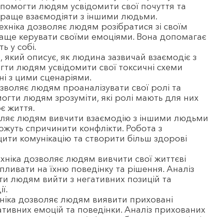
опомогти людям усвідомити свої почуття та
я краще взаємодіяти з іншими людьми.
техніка дозволяє людям розібратися зі своїм
раще керувати своїми емоціями. Вона допомагає
ь у собі.
який описує, як людина зазвичай взаємодіє з
ти людям усвідомити свої токсичні схеми
ані з цими сценаріями.
зволяє людям проаналізувати свої ролі та
могти людям зрозуміти, які ролі мають для них
є життя.
оляє людям вивчити взаємодію з іншими людьми
можуть спричинити конфлікти. Робота з
ти комунікацію та створити більш здорові
хніка дозволяє людям вивчити свої життєві
впливати на їхню поведінку та рішення. Аналіз
и людям вийти з негативних позицій та
ї.
ніка дозволяє людям виявити приховані
гативних емоцій та поведінки. Аналіз прихованих