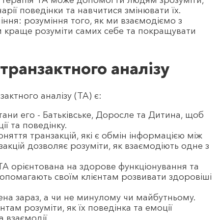
: терапія ТА може допомогти людям зрозуміти,
рії поведінки та навчитися змінювати їх.
ння: розуміння того, як ми взаємодіємо з
 краще розуміти самих себе та покращувати
транзактного аналізу
ктного аналізу (ТА) є:
тани его - Батьківське, Доросле та Дитина, щоб
ї та поведінку.
оняття транзакцій, які є обмін інформацією між
акцій дозволяє розуміти, як взаємодіють одне з
ТА орієнтована на здорове функціонування та
допомагають своїм клієнтам розвивати здоровіші
на зараз, а чи не минулому чи майбутньому.
там розуміти, як їх поведінка та емоції
а взаємодії.