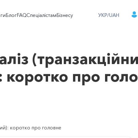
оги
Блог
FAQ
Спеціалістам
Бізнесу
УКР/UAH
аліз (транзакційни
: коротко про гол