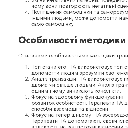
Зміна негативних патернів поведінки
чому вони повторюють негативні сцена
Поліпшення самооцінки та саморозумі
іншими людьми, може допомогти нам
свою самооцінку.
Особливості методики 
Основними особливостями методики транза
Три стани его: ТА використовує три с
допомогти людям зрозуміти свої емоці
Аналіз транзакцій: ТА використовує п
двома чи більше людьми. Аналіз транз
одним і чому виникають конфлікти.
Фокус на здоровому функціонуванні: 
розвиток особистості. Терапевти ТА 
способи взаємодії та відносин.
Фокус на теперішньому: ТА зосередже
Терапевти ТА допомагають своїм клієн
впливають на їхні поточні відносини т