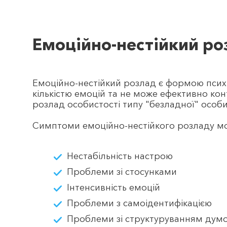
Емоційно-нестійкий ро
Емоційно-нестійкий розлад є формою психі
кількістю емоцій та не може ефективно ко
розлад особистості типу "безладної" особи
Симптоми емоційно-нестійкого розладу м
Нестабільність настрою
Проблеми зі стосунками
Інтенсивність емоцій
Проблеми з самоідентифікацією
Проблеми зі структуруванням дум