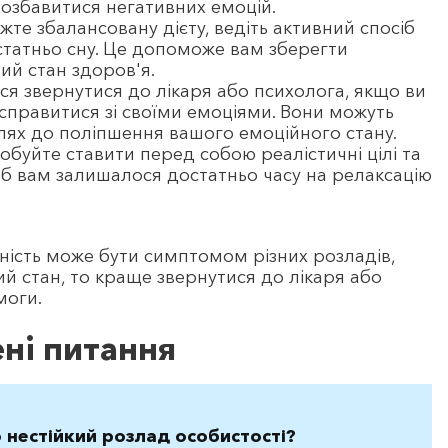
позбавитися негативних емоцій.
жте збалансовану дієту, ведіть активний спосіб
статньо сну. Це допоможе вам зберегти
ий стан здоров'я.
ся звернутися до лікаря або психолога, якщо ви
справитися зі своїми емоціями. Вони можуть
ях до поліпшення вашого емоційного стану.
обуйте ставити перед собою реалістичні цілі та
об вам залишалося достатньо часу на релаксацію
ність може бути симптомом різних розладів,
й стан, то краще звернутися до лікаря або
моги.
ні питання
 нестійкий розлад особистості?