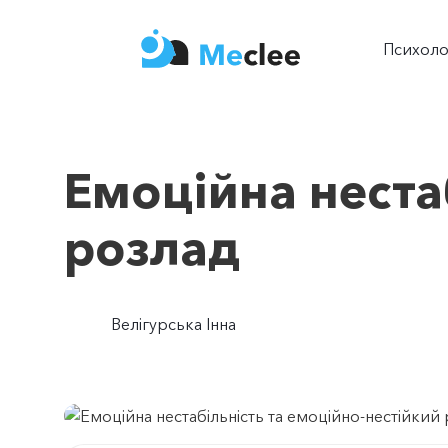
Психол
Емоційна неста
розлад
Велігурська Інна