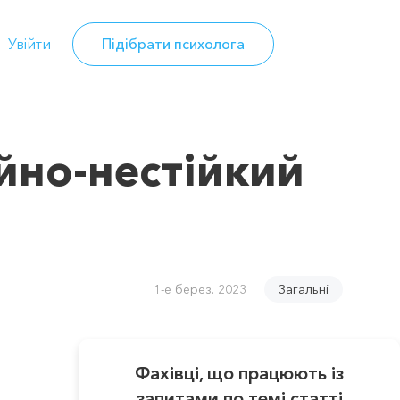
Увійти
Підібрати психолога
ійно-нестійкий
1-е берез. 2023
Загальні
Фахівці, що працюють із
запитами по темі статті