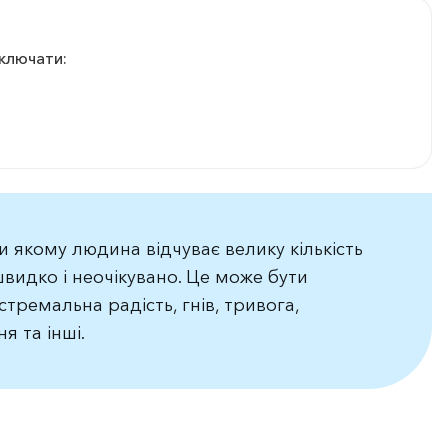
ключати:
ри якому людина відчуває велику кількість
швидко і неочікувано. Це може бути
тремальна радість, гнів, тривога,
я та інші.