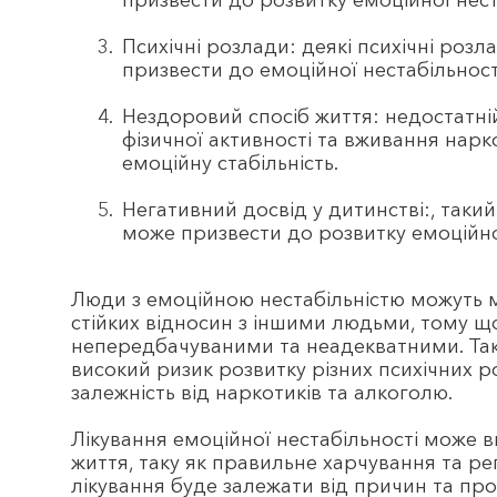
призвести до розвитку емоційної нест
Психічні розлади: деякі психічні розл
призвести до емоційної нестабільност
Нездоровий спосіб життя: недостатні
фізичної активності та вживання нарк
емоційну стабільність.
Негативний досвід у дитинстві:, такий
може призвести до розвитку емоційної
Люди з емоційною нестабільністю можуть м
стійких відносин з іншими людьми, тому що
непередбачуваними та неадекватними. Так
високий ризик розвитку різних психічних ро
залежність від наркотиків та алкоголю.
Лікування емоційної нестабільності може в
життя, таку як правильне харчування та ре
лікування буде залежати від причин та проя