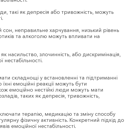
абільності.
ади, такі як депресія або тривожність, можуть
і.
й сон, неправильне харчування, низький рівень
отиків та алкоголю можуть впливати на
 як насильство, злочинність, або дискримінація,
 нестабільності.
ати складнощі у встановленні та підтриманні
 їхні емоційні реакції можуть бути
ож емоційно нестійкі люди можуть мати
зладів, таких як депресія, тривожність,
ключати терапію, медикацію та зміну способу
гулярну фізичну активність. Конкретний підхід до
вів емоційної нестабільності.