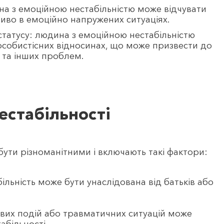
на з емоційною нестабільністю може відчувати
иво в емоційно напружених ситуаціях.
статусу: людина з емоційною нестабільністю
собистісних відносинах, що може призвести до
 та інших проблем.
естабільності
бути різноманітними і включають такі фактори:
більність може бути унаслідован
а від батьків або
вих подій або травматичних ситуацій може