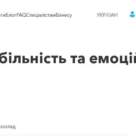
оги
Блог
FAQ
Спеціалістам
Бізнесу
УКР/UAH
більність та емоц