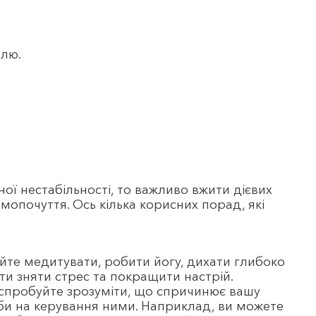
олю.
ої нестабільності, то важливо вжити дієвих
амопочуття. Ось кілька корисних порад, які
уйте медитувати, робити йогу, дихати глибоко
ти зняти стрес та покращити настрій.
 спробуйте зрозуміти, що спричинює вашу
оби на керування ними. Наприклад, ви можете