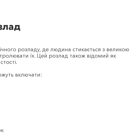
злад
чного розладу, де людина стикається з великою
нтролювати їх. Цей розлад також відомий як
стості.
ожуть включати:
ок