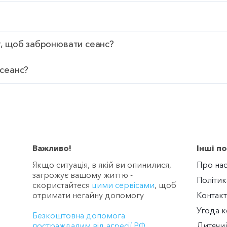
т, щоб забронювати сеанс?
 сеанс?
Важливо!
Інші п
Якщо ситуація, в якій ви опинилися,
Про на
загрожує вашому життю -
Політик
скористайтеся
цими сервісами
, щоб
отримати негайну допомогу
Контакт
Угода к
Безкоштовна допомога
постраждалим від агресії РФ
Дитячи