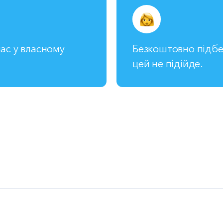
ас у власному
Безкоштовно підбе
цей не підійде.