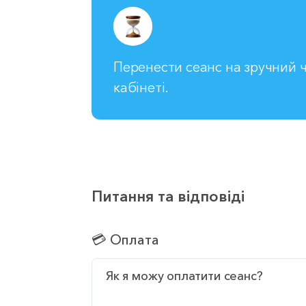
Перенести сеанс на зручний ч
кабінеті.
Питання та відповіді
💳 Оплата
Як я можу оплатити сеанс?