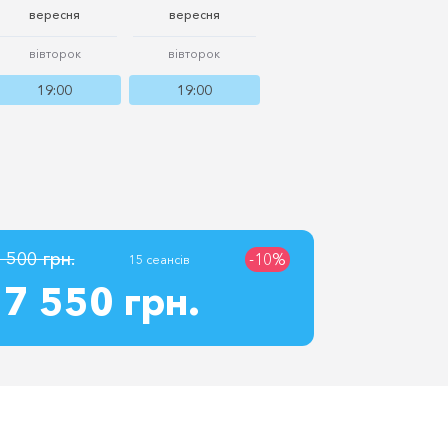
вересня
вересня
жовтня
вівторок
вівторок
вівторок
19:00
19:00
19:00
 500 грн.
-10%
15 сеансів
7 550 грн.