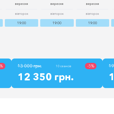
вересня
вересня
вересня
вівторок
вівторок
вівторок
19:00
19:00
19:00
13 000 грн.
19
3%
-5%
10 сеансів
12 350 грн.
1