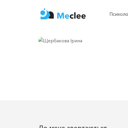
Психол
До мене звертаються