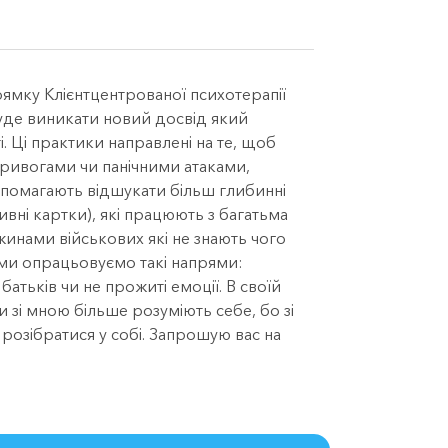
прямку Клієнтцентрованої психотерапії
 буде виникати новий досвід який
і. Ці практики направлені на те, щоб
тривогами чи панічними атаками,
помагають відшукати більш глибинні
вні картки), які працюють з багатьма
инами військових які не знають чого
е ми опрацьовуємо такі напрями:
батьків чи не прожиті емоції. В своїй
 зі мною більше розуміють себе, бо зі
 розібратися у собі. Запрошую вас на