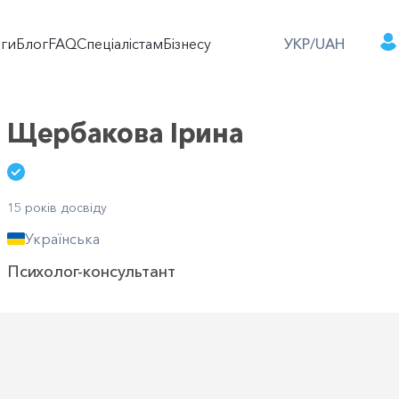
оги
Блог
FAQ
Спеціалістам
Бізнесу
УКР/UAH
Щербакова Ірина
15 років досвіду
Українська
Психолог-консультант