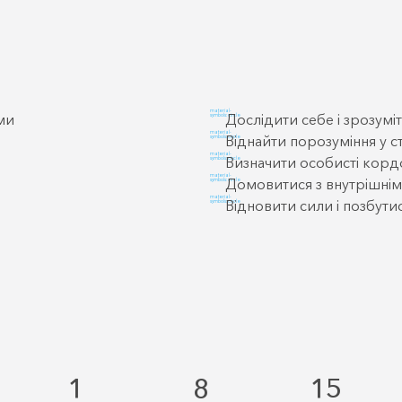
material-
ми
Дослідити себе і зрозумі
symbols:circle
material-
Віднайти порозуміння у с
symbols:circle
material-
Визначити особисті кор
symbols:circle
material-
Домовитися з внутрішні
symbols:circle
material-
Відновити сили і позбути
symbols:circle
1
8
15