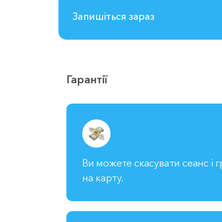
Запишіться зараз
Гарантії
Ви можете скасувати сеанс і 
на карту.