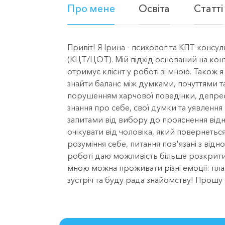
Про мене
Освіта
Статті
Привіт! Я Ірина - психолог та КПТ-консу
(КЦТ/ЦОТ). Мій підхід оснований на конт
отримує клієнт у роботі зі мною. Також 
знайти баланс між думками, почуттями т
порушенням харчової поведінки, депре
знання про себе, свої думки та уявленн
запитами від вибору до прояснення від
очікувати від чоловіка, який повернетьс
розуміння себе, питання пов'язані з відн
роботі даю можливість більше розкрити 
мною можна проживати різні емоції: плак
зустріч та буду рада знайомству! Прошу