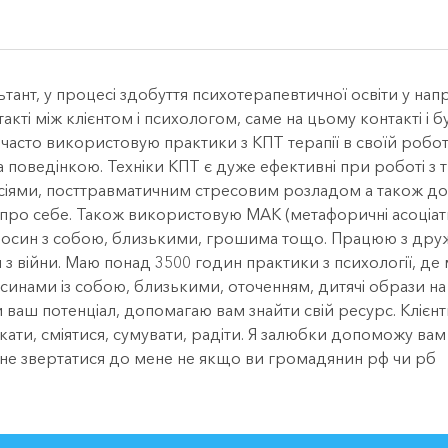
льтант, у процесі здобуття психотерапевтичної освіти у на
акті між клієнтом і психологом, саме на цьому контакті і
я часто використовую практики з КПТ терапії в своїй робот
а поведінкою. Техніки КПТ є дуже ефективні при роботі з 
сіями, посттравматичним стресовим розладом а також до
я про себе. Також використовую МАК (метафоричні асоціати
носин з собою, близькими, грошима тощо. Працюю з друж
я з війни. Маю понад 3500 годин практики з психології, д
осинами із собою, близькими, оточенням, дитячі образи на 
ваш потенціал, допомагаю вам знайти свій ресурс. Клієнти
ати, сміятися, сумувати, радіти. Я залюбки допоможу вам
 не звертатися до мене не якщо ви громадянин рф чи рб