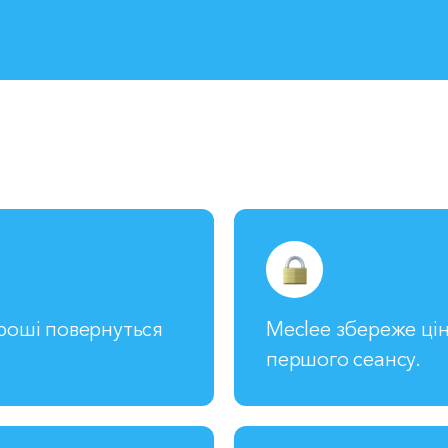
гроші повернуться
Meclee збереже цін
першого сеансу.