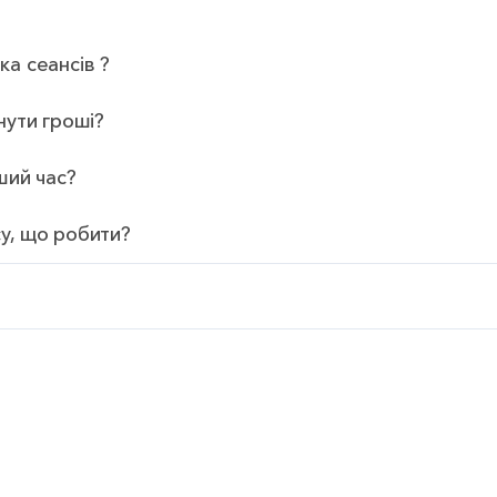
ка сеансів ?
нути гроші?
ший час?
у, що робити?