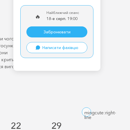
Найближчий сеанс
🔥
18-е серп. 19:00
Забронювати
ти чого хочу
тосунках
Написати фахівцю
дони
м критиком
ся вигорання
mingcute:right-
line
22
29
6