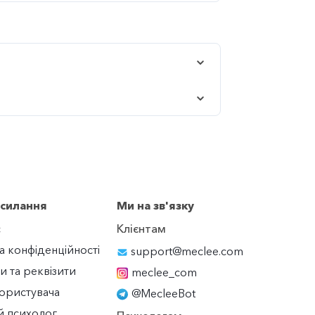
осилання
Ми на зв'язку
с
Клієнтам
а конфіденційності
support@meclee.com
и та реквізити
meclee_com
ористувача
@MecleeBot
й психолог