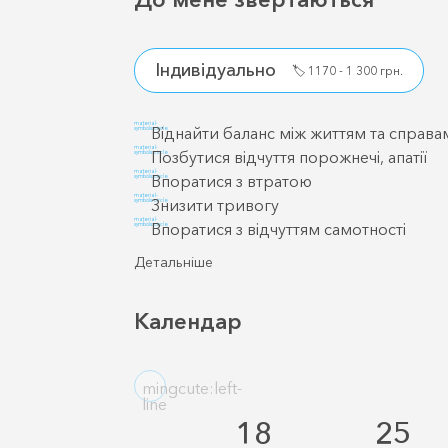
Індивідуально
🏷️
1170 - 1 300 грн.
material-
Віднайти баланс між життям та справа
symbols:circle
material-
Позбутися відчуття порожнечі, апатії
symbols:circle
material-
Впоратися з втратою
symbols:circle
material-
Знизити тривогу
symbols:circle
material-
Впоратися з відчуттям самотності
symbols:circle
Детальніше
Календар
mingcute:left-
line
18
25