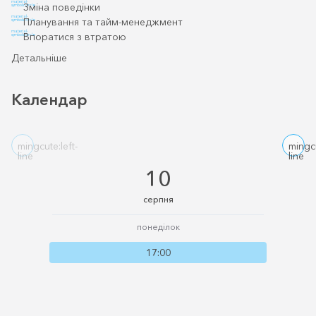
material-
Зміна поведінки
symbols:circle
material-
Планування та тайм-менеджмент
symbols:circle
material-
Впоратися з втратою
symbols:circle
Детальніше
Календар
mingcute:left-
mingcu
line
line
10
серпня
понеділок
17:00