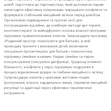
шлюб: підготовка до партнерства», який допомагає парам
налагодити ефективну комунікацію, вирішувати конфлікти та
формувати стабільний емоційний зв’язок перед шлюбом.
Організовую індивідуальні та групові сесії для
постраждалих від війни, де комбіную методи арт-терапії,
кінопсихотерапії та майндфулнес—основа власної програми
підтримки травматизованих клієнтів. Запровадила програму
«Родинний простір: психоосвіта для батьків», в якій
проводжу тренінги з виховання дітей, включаючи
сексуальне просвітництво для батьків і психологічну
підтримку сімейних взаємин. Надаю сімейне та парне
консультування (сексуальні дисфункції, труднощі інтимної
близькості, конфлікти у парі), підтримую подружжя в
процесі відновлення довіри та глибини емоційного зв’язку.
Супроводжую клієнтів у кризових життєвих подіях
(розлучення, втрати, кардинальні зміни), сприяючи емоційній
регуляції та адаптації через ефективні терапевтичні
інструменти.