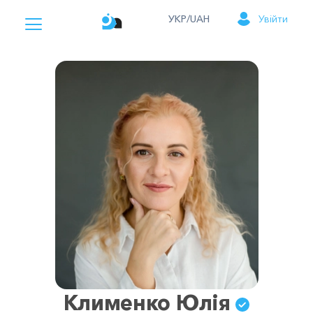
УКР/UAH
Увійти
Клименко Юлія