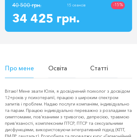
40 500 грн.
-15%
15 сеансів
34 425 грн.
Про мене
Освіта
Статті
Вітаю! Мене звати Юлія, я досвідчений психолог з досвідом
12+років у психотерапії, працюю з широким спектром
запитів і проблем. Надаю послуги компаніям, індивідуально
та парам. Працюю індивідуально переважно з розладами та
симптомами, пов’язаними з тривогою, депресією, травмою
прив’язаності, комплексним ПТСР, ПТСР та сексуальними
дисфункціями, використовуючи інтегративний підхід (КПТ,
ЕМДР, гештальт). Розробила та проваджу курс «Гармонійний