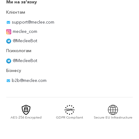
Ми на зв'язку
Клієнтам
support@meclee.com
meclee_com
@MecleeBot
Психологам
@MecleeBot
Бізнесу
b2b@meclee.com
AES-256 Encrypted
GDPR Compliant
Secure EU Infrastructure