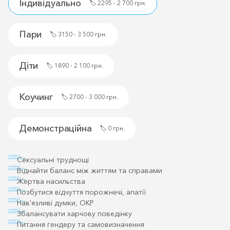
Індивідуально
🏷️
2295 - 2 700 грн.
Пари
🏷️
3150 - 3 500 грн.
Діти
🏷️
1890 - 2 100 грн.
Коучинг
🏷️
2700 - 3 000 грн.
Демонстраційна
🏷️
0 грн.
material-
Сексуальні труднощі
symbols:circle
material-
Віднайти баланс між життям та справами
symbols:circle
material-
Жертва насильства
symbols:circle
material-
Позбутися відчуття порожнечі, апатії
symbols:circle
material-
Нав'язливі думки, ОКР
symbols:circle
material-
Збалансувати харчову поведінку
symbols:circle
material-
Питання гендеру та самовизначення
symbols:circle