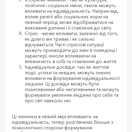
політичні і соціальні зміни, також можуть
впливати на індивідуальність. Наприклад,
вплив релігії або соціальних норм на
певний період може відображатися на
вихованні дитини і її ставленні до світу.
Стрес - може впливати, залежно від того,
як довго він триває і як сильно
відчувається. Часті стресові ситуації
можуть призводити до змін в поведінці і
характері, інколи впливаючи на
впевненість в собі та ставлення до життя.
Індивідуальні досвіди: такі як життєві
події, успіхи та невдачі, можуть значно
впливати на формування індивідуальності
людини. Ці досвіди можуть бути
позитивними або негативними та можуть
формувати уявлення людини про себе та
про світ навколо неї.
Ці чинники в певній мірі впливають на
індивідуальність, тепер розглянемо більше з
психологічної сторони формування