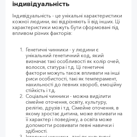
індивідуальність
Індивідуальність - це унікальні характеристики
кожної людини, які відрізняють її від інших. Ці
характеристики можуть бути сформовані під
впливом різних факторів:
Генетичні чинники - у людини є
унікальний генетичний код, який
визначає такі особливості як колір очей,
волосся, статура і т.д. Ці генетичні
фактори можуть також впливати на інші
риси особистості, такі як темперамент,
нахильності до певних хвороб, емоційну
стійкість і т.д.
Соціальні чинники - можна виділити
сімейне оточення, освіту, культуру,
релігію, друзів і т.д. Сімейне оточення, в
якому зростає дитина, може впливати на
її характер і поведінку, а освіта може
допомогти розвивати певні навички і
здібності.
Історичні чинники - такі як культурні,