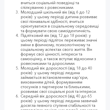
вчиться соціальній поведінці та
спілкуванню з ровесниками.
Молодший шкільний вік (від 6 до 12
років): у цьому періоді дитина розвиває
свої пізнавальні здібності, вчиться
орієнтуватися в соціальному середовищі
та формувати свою самоідентичність.
Підлітковий вік (від 12 до 18 років): у
цьому періоді підліток переживає значні
зміни в фізичному, психологічному та
соціальному аспектах свого життя. Він
формує свої цінності, інтереси та
самооцінку, а також вступає відносини з
ровесниками та дорослими.
Молодий вік дорослості (від 18 до 40
років): у цьому періоді людина
займається встановленням кар'єри,
вихованням дітей, формуванням
стосунків з партнером та близькими,
розвиває свої соціальні ролі та інтереси.
Середній вік дорослості (від 40 до 65
років): у цьому періоді людина зазвичай
досягла певного ступеня стабільності та