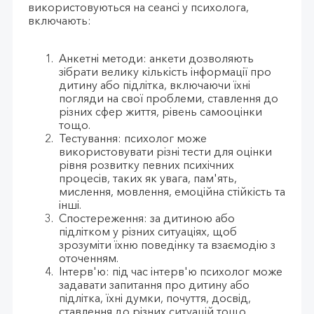
використовуються на сеансі у психолога,
включають:
Анкетні методи: анкети дозволяють
зібрати велику кількість інформації про
дитину або підлітка, включаючи їхні
погляди на свої проблеми, ставлення до
різних сфер життя, рівень самооцінки
тощо.
Тестування: психолог може
використовувати різні тести для оцінки
рівня розвитку певних психічних
процесів, таких як увага, пам'ять,
мислення, мовлення, емоційна стійкість та
інші.
Спостереження: за дитиною або
підлітком у різних ситуаціях, щоб
зрозуміти їхню поведінку та взаємодію з
оточенням.
Інтерв'ю: під час інтерв'ю психолог може
задавати запитання про дитину або
підлітка, їхні думки, почуття, досвід,
ставлення до різних ситуацій тощо.