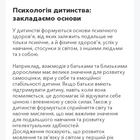
Психологія дитинства:
закладаємо основи
У дитинстві формуються основи психічного
здоров'я, від яких залежить подальше не
тільки психічне, а й фізичне здоров'я, успіх у
навчанні, стосунки зі світом, з іншими людьми
та з собою.
Наприклад, взаємодія з батьками та близькими
дорослими має велике значення для розвитку
самооцінки, віри у себе та емоційної
стабільності дитини. Якщо батьки вміють
підтримувати дитину, навіть коли вона
помиляється, це допомагає їй відчувати себе
цінною і впевненою у своїх силах.Також у
дитинстві формується сприйняття світу та
наочне мислення, що має важливе значення
для подальшого навчання та розвитку
інтелектуальних здібностей.
Дослідження показують, що розвиток
мовлення та зв'язку зі світом у перший рік