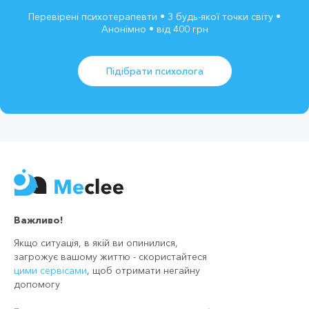
Перевірені психотерапевти • З будь-якої точки світу •
Анонімно • від 400 грн
Підібрати психолога
Важливо!
Якщо ситуація, в якій ви опинилися,
загрожує вашому життю - скористайтеся
цими сервісами
, щоб отримати негайну
допомогу