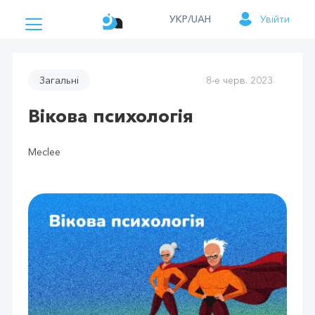
УКР/UAH
Увійти
Загальні
8-е черв. 2023
Вікова психологія
Meclee