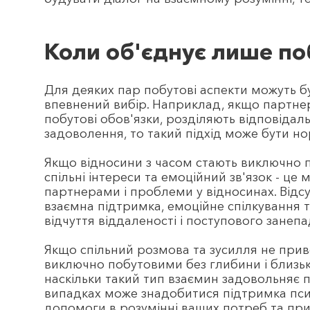
Коли об'єднує лише по
Для деяких пар побутові аспекти можуть бу
впевнений вибір. Наприклад, якщо партне
побутові обов'язки, розділяють відповідаль
задоволення, то такий підхід може бути н
Якщо відносини з часом стають виключно по
спільні інтереси та емоційний зв'язок - це
партнерами і проблеми у відносинах. Відсу
взаємна підтримка, емоційне спілкування т
відчуття віддаленості і поступового занепа
Якщо спільний розмова та зусилля не прив
виключно побутовими без глибини і близьк
наскільки такий тип взаємин задовольняє 
випадках може знадобитися підтримка пси
допомоги в розумінні ваших потреб та при