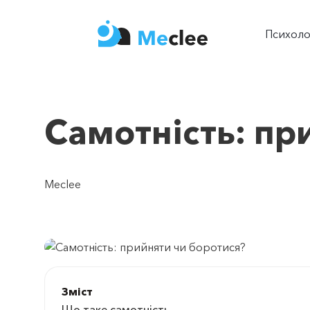
Психол
Самотність: пр
Meclee
Зміст
Що таке самотність