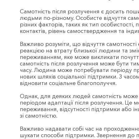
Самотність після розлучення є досить по
людьми по-різному. Особисте відчуття сам
різних факторів, таких як тип особистості,
контактів, рівень самоствердження та інди
Важливо розуміти, що відчуття самотност
реакцією на втрату близької людини та змі
переживанням, яке може викликати почуття
самотність після розлучення може бути т
часу. Людина може потребувати періоду п
нових шляхів соціальної підтримки. З часо
відновити соціальне благополуччя.
Однак, для деяких людей самотність може
періодом адаптації після розлучення. Це 
переживання, відсутності підтримки або і
зі самотністю.
Важливо надавати собі час на проходження 
шукати способи підтримки. Звернення до п