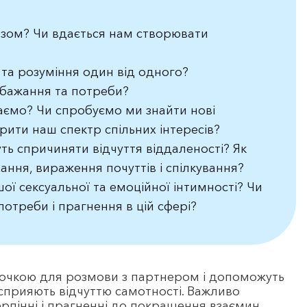
азом? Чи вдається нам створювати
та розуміння один від одного?
 бажання та потреби?
 маємо? Чи спробуємо ми знайти нові
ити наш спектр спільних інтересів?
ть спричиняти відчуття віддаленості? Як
ння, вираження почуттів і спілкування?
ої сексуальної та емоційної інтимності? Чи
потреби і прагнення в цій сфері?
точкою для розмови з партнером і допоможуть
 сприяють відчуттю самотності. Важливо
ерпінні і прагненні до покращення взаємин.