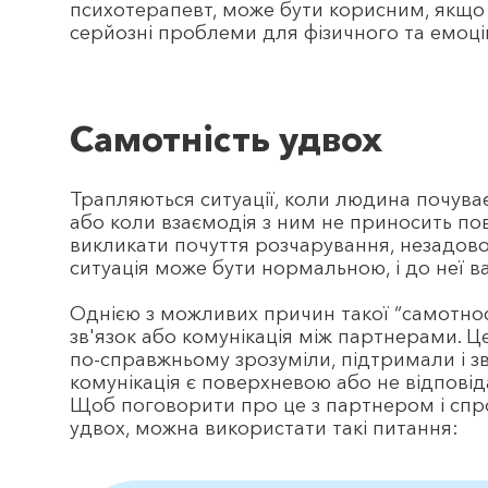
психотерапевт, може бути корисним, якщо 
серйозні проблеми для фізичного та емоці
Самотність удвох
Трапляються с
итуації, коли людина почува
або коли взаємодія з ним не приносить пов
викликати почуття розчарування, незадово
ситуація може бути нормальною, і до неї ва
Однією з можливих причин такої “самотнос
зв'язок або комунікація між партнерами. Ц
по-справжньому зрозуміли, підтримали і з
комунікація є поверхневою або не відпові
Щоб поговорити про це з партнером і спро
удвох, можна використати такі питання: