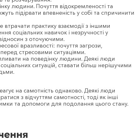
нку людини. Почуття відокремленості та
жуть підірвати впевненість у собі та спричинити
 втрачати практику взаємодії з іншими
ня соціальних навичок і незручності у
 відносин з оточуючими.
есової вразливості: почуття загрози,
і перед стресовими ситуаціями.
пливати на поведінку людини. Деякі люди
соціальних ситуацій, ставати більш нерішучими
дьми.
агує на самотність однаково. Деякі люди
атися з відчуттям самотності, тоді як інші
имки та допомоги для подолання цього стану.
учення