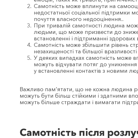
Самотність може вплинути на самооці
недостатньої соціальної підтримки мо
почуття власного недооцінення..
При тривалій самотності людина може
людьми, що може призвести до знижен
встановленні і підтриманні здорових
Самотність може збільшити рівень стр
незахищеності та більшої вразливост
У деяких випадках самотність може в
можуть відчувати потяг до уникнення 
у встановленні контактів з новими лю
Важливо пам'ятати, що не кожна людина ре
можуть бути більш стійкими і здатними впор
можуть більше страждати і вимагати підтр
Самотність після розл