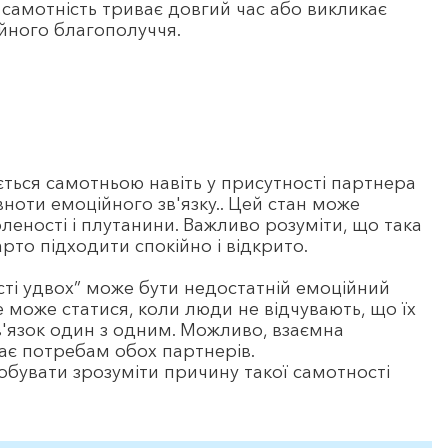
самотність триває довгий час або викликає
йного благополуччя.
ється самотньою навіть у присутності партнера
ноти емоційного зв'язку.. Цей стан може
леності і плутанини. Важливо розуміти, що така
рто підходити спокійно і відкрито.
ті удвох” може бути недостатній емоційний
е може статися, коли люди не відчувають, що їх
в'язок один з одним. Можливо, взаємна
дає потребам обох партнерів.
бувати зрозуміти причину такої самотності