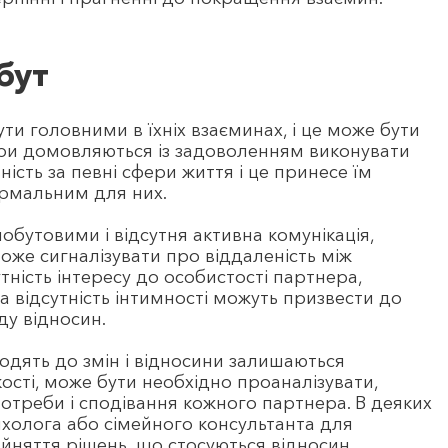
бут
ти головними в їхніх взаєминах, і це може бути
ри домовляються із задоволенням виконувати
ність за певні сфери життя і це принесе їм
ормальним для них.
бутовими і відсутня активна комунікація,
 може сигналізувати про віддаленість між
тність інтересу до особистості партнера,
а відсутність інтимності можуть призвести до
ду відносин.
одять до змін і відносини залишаються
ості, може бути необхідно проаналізувати,
потреби і сподівання кожного партнера. В деяких
холога або сімейного консультанта для
йняття рішень, що стосуються відносин.