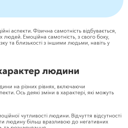
ійні аспекти. Фізична самотність відбувається,
 людей. Емоційна самотність, з свого боку,
зку та близькості з іншими людьми, навіть у
 характер людини
дини на різних рівнях, включаючи
екти. Ось деякі зміни в характері, які можуть
ційної чутливості людини. Відчуття відсутності
ити людину більш вразливою до негативних
ть та розчарування.