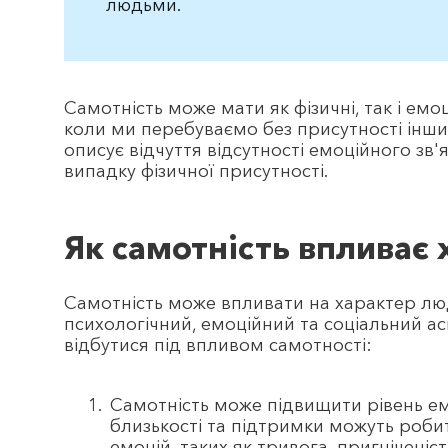
людьми.
Самотність може мати як фізичні, так і емоц
коли ми перебуваємо без присутності інших
описує відчуття відсутності емоційного зв'я
випадку фізичної присутності.
Як самотність впливає
Самотність може впливати на характер лю
психологічний, емоційний та соціальний асп
відбутися під впливом самотності:
Самотність може підвищити рівень емо
близькості та підтримки можуть роб
емоцій, таких як тривога, пригніченіс