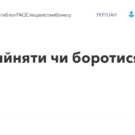
оги
Блог
FAQ
Спеціалістам
Бізнесу
УКР/UAH
ийняти чи боротис