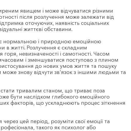
ширеним явищем і може відчуватися різними
отності після розлучення може залежати від
 підтримка оточуючих, наявність соціальних
відуальні життєві обставини.
і є нормальною і природною емоційною
ни в житті. Розлучення є складним
 горя, невизначеності і самотності.
Часом
имчасовим і зменшуватися поступово з плином
ристосування до нових умов життя та пошуку
м може знову відчути зв'язок з іншими людьми та
 стати тривалим станом, що триває поза
може бути наслідком глибокого емоційного
нших факторів, що ускладнюють процес зіткнення
через цей період, розуміти свої емоції та
рофесіонала, такого як психолог або