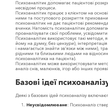
Психоаналітик допомагає пацієнтові розкрит
несвідомі процеси.
Психоаналітик працює з клієнтом на основі
ними та поступового розкриття прихованих 
психоаналітик не дає пацієнтові рекоменда
вчинки. Натомість психоаналітик допомагає
проаналізувати свої проблеми, усвідомити 
Психоаналітик використовує такі методи, як
йому на думку, без цензури), інтерпретаці
і намагається знайти зв'язки між ними), тр
рідними та близькими людьми на відносини
психоаналітика на пацієнта).
Психоаналітик може використовувати метод
аналіз снів, малюнків, ігор або інших прояв
Базові ідеї психоаналіз
Деякі з базових ідей психоаналізу включаю
Неусвідомлюване
: Психоаналіз стве