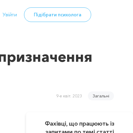
Увійти
Підібрати психолога
 призначення
9-е квіт. 2023
Загальні
Фахівці, що працюють із
запитами по темі статті