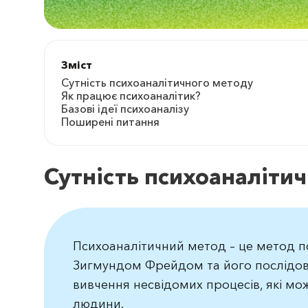
Зміст
Сутність психоаналітичного методу
Як працює психоаналітик?
Базові ідеї психоаналізу
Поширені питання
Сутність психоаналіти
Психоаналітичний метод – це метод п
Зигмундом Фрейдом та його послідов
вивчення несвідомих процесів, які мож
людини.