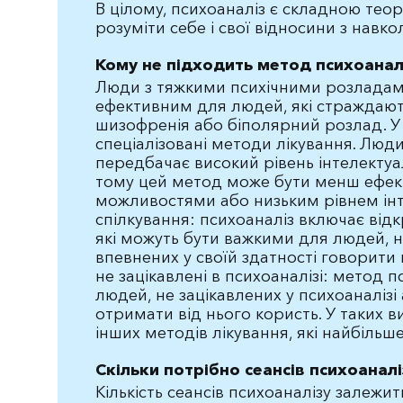
В цілому, психоаналіз є складною тео
розуміти себе і свої відносини з навко
Кому не підходить метод психоанал
Люди з тяжкими психічними розладам
ефективним для людей, які страждають 
шизофренія або біполярний розлад. У
спеціалізовані методи лікування. Люд
передбачає високий рівень інтелектуа
тому цей метод може бути менш ефе
можливостями або низьким рівнем інте
спілкування: психоаналіз включає відк
які можуть бути важкими для людей, н
впевнених у своїй здатності говорити 
не зацікавлені в психоаналізі: метод
людей, не зацікавлених у психоаналізі
отримати від нього користь. У таких
інших методів лікування, які найбільш
Скільки потрібно сеансів психоаналі
Кількість сеансів психоаналізу залежить