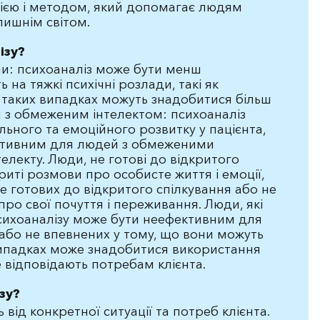
рією і методом, який допомагає людям
лишнім світом.
ізу?
и: психоаналіз може бути менш
на тяжкі психічні розлади, такі як
 таких випадках можуть знадобитися більш
и з обмеженим інтелектом: психоаналіз
льного та емоційного розвитку у пацієнта,
ктивним для людей з обмеженими
лекту. Люди, не готові до відкритого
риті розмови про особисте життя і емоції,
е готових до відкритого спілкування або не
про свої почуття і переживання. Люди, які
 психоаналізу може бути неефективним для
 або не впевнених у тому, що вони можуть
 випадках може знадобитися використання
е відповідають потребам клієнта.
зу?
 від конкретної ситуації та потреб клієнта.