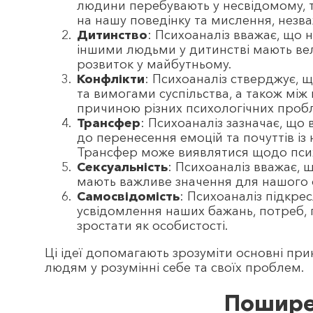
людини перебувають у несвідомому, т
на нашу поведінку та мислення, незв
Дитинство
: Психоаналіз вважає, що 
іншими людьми у дитинстві мають вел
розвиток у майбутньому.
Конфлікти
: Психоаналіз стверджує, 
та вимогами суспільства, а також мі
причиною різних психологічних пробл
Трансфер
: Психоаналіз зазначає, що
до перенесення емоцій та почуттів із
Трансфер може виявлятися щодо псих
Сексуальність
: Психоаналіз вважає, 
мають важливе значення для нашого о
Самосвідомість
: Психоаналіз підкре
усвідомлення наших бажань, потреб, 
зростати як особистості.
Ці ідеї допомагають зрозуміти основні при
людям у розумінні себе та своїх проблем.
Пошире