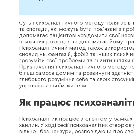
Суть психоаналітичного методу полягає в т
та спогади, які можуть бути пов'язані з про
допомагає пацієнтові усвідомити свої несв
психічних розладів, та допомагає йому пр
Психоаналітичний метод також використов
сновидінь, фантазій, фобій та інших психіч
зрозуміти свої проблеми та знайти шляхи ї
Призначення психоаналітичного методу пол
більш самосвідомим та розвинути здатніст
глибокого розуміння себе та своїх стосунк
управління своїм життям.
Як працює психоаналіт
Психоаналітик працює з клієнтом у рамках 
хвилин. У ході сесії психоаналітик створює
вільно і без цензури, розповідаючи про свої