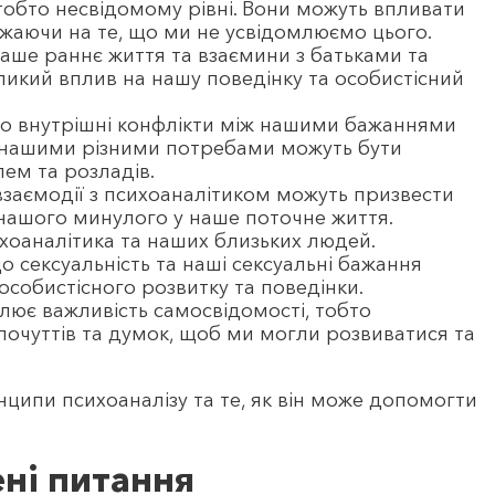
обто несвідомому рівні. Вони можуть впливати
ажаючи на те, що ми не усвідомлюємо цього.
наше раннє життя та взаємини з батьками та
икий вплив на нашу поведінку та особистісний
що внутрішні конфлікти між нашими бажаннями
ж нашими різними потребами можуть бути
ем та розладів.
 взаємодії з психоаналітиком можуть призвести
 нашого минулого у наше поточне життя.
оаналітика та наших близьких людей.
що сексуальність та наші сексуальні бажання
собистісного розвитку та поведінки.
слює важливість самосвідомості, тобто
почуттів та думок, щоб ми могли розвиватися та
нципи психоаналізу та те, як він може допомогти
ні питання