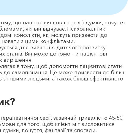
ому, що пацієнт висловлює свої думки, почуття
блемами, які він відчуває. Психоаналітик
ідомі конфлікти, які можуть призвести до
ацювати з цими конфліктами.
ується для вивчення дитячого розвитку,
них станів. Він може допомогти пацієнтові
х вирішення.
ягає в тому, щоб допомогти пацієнтові стати
ь до самопізнання. Це може призвести до більш
ів з іншими людьми, а також більш ефективного
ик?
терапевтичної сесії, зазвичай тривалістю 45-50
 умови для того, щоб клієнт міг висловитися
 думки, почуття, фантазії та спогади.