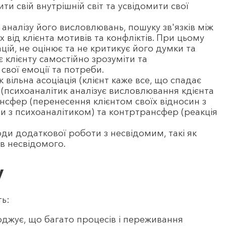
и свій внутрішній світ та усвідомити свої
 аналізу його висловлювань, пошуку зв'язків між
від клієнта мотивів та конфліктів. При цьому
цій, не оцінює та не критикує його думки та
 клієнту самостійно зрозуміти та
свої емоції та потреби.
 вільна асоціація (клієнт каже все, що спадає
я (психоаналітик аналізує висловлювання кдієнта
ансфер (перенесення клієнтом своїх відносин з
 з психоаналітиком) та контртрансфер (реакція
и додаткової роботи з несвідомим, такі як
ів несвідомого.
у
ть:
рджує, що багато процесів і переживання