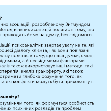
?
льних асоціацій, розробленому Зигмундом
етод вільних асоціацій полягає в тому, що
кі приходять йому на думку, без свідомого
ацій психоаналітик звертає увагу на те, які
роцесі діалогу клієнта, і як вони пов'язані
лізу полягає в тому, що наші думки, емоції
свідомими, а й несвідомими факторами.
наліз також використовує інші методи, такі
отерапія, аналіз трансферту, які також
 отримати глибоке розуміння того, як
а які конфлікти можуть бути приховані у її
оаналізу?
розумінням того, як формується особистість і
ізних психічних розладів та проблем