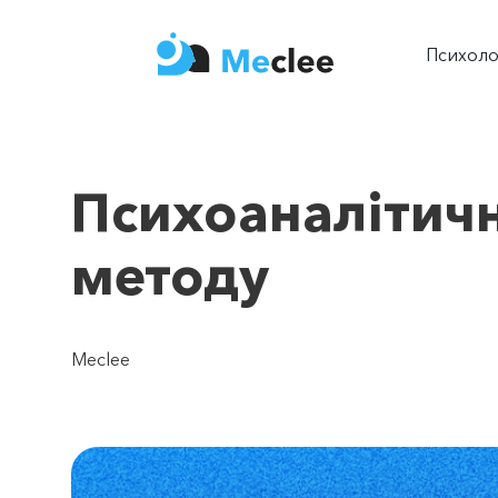
Психол
Психоаналітичн
методу
Meclee