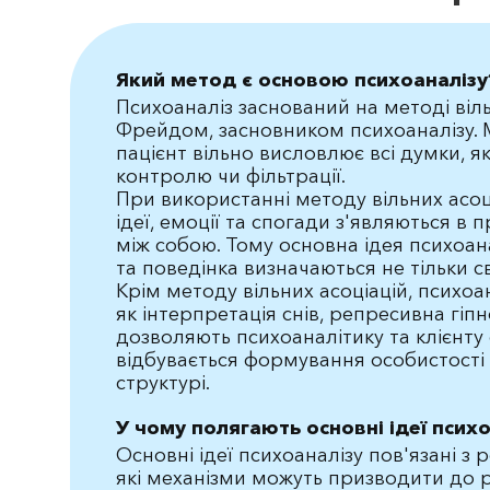
Який метод є основою психоаналізу
Психоаналіз заснований на методі ві
Фрейдом, засновником психоаналізу. М
пацієнт вільно висловлює всі думки, я
контролю чи фільтрації.
При використанні методу вільних асоці
ідеї, емоції та спогади з'являються в п
між собою. Тому основна ідея психоана
та поведінка визначаються не тільки 
Крім методу вільних асоціацій, психоа
як інтерпретація снів, репресивна гіпн
дозволяють психоаналітику та клієнту
відбувається формування особистості т
структурі.
У чому полягають основні ідеї псих
Основні ідеї психоаналізу пов'язані з 
які механізми можуть призводити до р