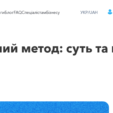
оги
Блог
FAQ
Спеціалістам
Бізнесу
УКР/UAH
ий метод: суть та