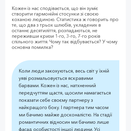
Кожен із нас сподівається, що він зуміє
створити гармонійні стосунки зі своєю
коханою людиною. Статистика ж говорить про
те, що два з трьох шлюбів, укладених в
останнє десятиліття, розпадаються, не
переживши кризи 1-го, 3-го, 7-го років
спільного життя. Чому так відбувається? У чому
основна помилка?
Коли люди закохуються, весь світ у їхній
уяві розмальовується яскравими
барвами. Кожен із нас, натхненний
передчуттям щастя, щосили намагається
показати себе своєму партнеру з
найкращого боку. І партнера тим часом
ми бачимо майже досконалістю. На стадії
романтичних відносин ми бачимо лише
фасад особистості іншої людини. Усі