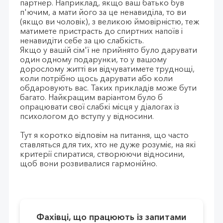
партнер. Наприклад, якщо ваш батько був
п'ючим, а мати його за це ненавиділа, то ви
(якщо ви чоловік), з великою ймовірністю, теж
матимете пристрасть до спиртних напоїв і
ненавидіти себе за цю слабкість.
Якщо у вашій сім'ї не прийнято було дарувати
один одному подарунки, то у вашому
дорослому житті ви відчуватимете труднощі,
коли потрібно щось дарувати або коли
обдаровують вас. Таких прикладів може бути
багато. Найкращим варіантом було б
опрацювати свої слабкі місця у діалогах із
психологом до вступу у відносини.
Тут я коротко відповім на питання, що часто
ставляться для тих, хто не дуже розуміє, на які
критерії спиратися, створюючи відносини,
щоб вони розвивалися гармонійно.
Фахівці, що працюють із запитами