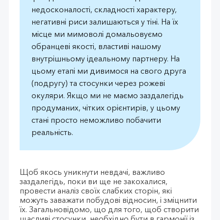
недосконалості, складності характеру,
негативні риси залишаються у тіні. На їх
місце ми мимоволі домальовуємо
обранцеві якості, властиві нашому
внутрішньому ідеальному партнеру. На
цьому етапі ми дивимося на свого друга
(подругу) та стосунки через рожеві
окуляри. Якщо ми не маємо заздалегідь
продуманих, чітких орієнтирів, у цьому
стані просто неможливо побачити
реальність.
Щоб якось уникнути невдачі, важливо
заздалегідь, поки ви ще не закохалися,
провести аналіз своїх слабких сторін, які
можуть заважати побудові відносин, і зміцнити
їх. Загальновідомо, що для того, щоб створити
щасливі стосунки, необхідно бути в гармонії із