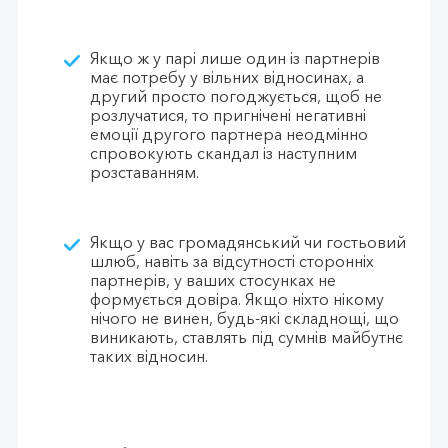
Якщо ж у парі лише один із партнерів
має потребу у вільних відносинах, а
другий просто погоджується, щоб не
розлучатися, то пригнічені негативні
емоції другого партнера неодмінно
спровокують скандал із наступним
розставанням.
Якщо у вас громадянський чи гостьовий
шлюб, навіть за відсутності сторонніх
партнерів, у ваших стосунках не
формується довіра. Якщо ніхто нікому
нічого не винен, будь-які складнощі, що
виникають, ставлять під сумнів майбутнє
таких відносин.