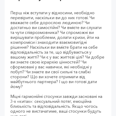
Перш ніж вступати у відносини, необхідно
перевірити, наскільки ви до них готові. Чи
вважаєте себе дорослою людиною? Чи
достатньо ви самостійні? Чи вмієте ви слухати
та чути співрозмовника? Чи спроможні ви
вирішувати проблеми, долати кризи, йти на
компроміси і знаходити взаємовигідні
рішення? Наскільки ви вмієте брати на себе
відповідальність за те, що відбувається у
вашому житті? Чи є у вас життєві цілі? Чи добре
ви знаєте свою ієрархію цінностей? Чи
сформовані у вас навички, які необхідні у
побуті? Чи знаєте ви свої сильні та слабкі
сторони? Що ви хочете отримати від
майбутнього партнера? І що ви готові дати
йому?
Міцні гармонійні стосунки завжди засновані на
3-х «китах»: сексуальний потяг, емоційна
близькість та відповідальність. Якщо чогось
одного не вистачатиме, ваші стосунки будуть