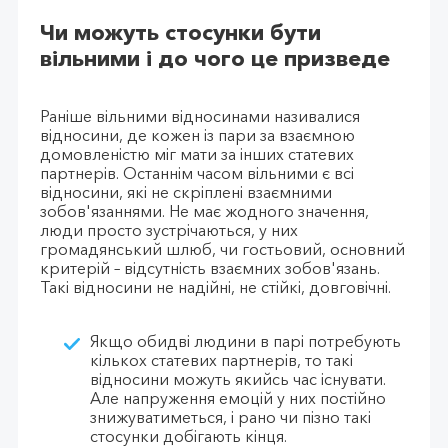
Чи можуть стосунки бути
вільними і до чого це призведе
Раніше вільними відносинами називалися
відносини, де кожен із пари за взаємною
домовленістю міг мати за інших статевих
партнерів. Останнім часом вільними є всі
відносини, які не скріплені взаємними
зобов'язаннями. Не має жодного значення,
люди просто зустрічаються, у них
громадянський шлюб, чи гостьовий, основний
критерій – відсутність взаємних зобов'язань.
Такі відносини не надійні, не стійкі, довговічні.
Якщо обидві людини в парі потребують
кількох статевих партнерів, то такі
відносини можуть якийсь час існувати.
Але напруження емоцій у них постійно
знижуватиметься, і рано чи пізно такі
стосунки добігають кінця.