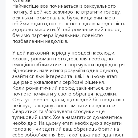
кульгаві.
Найчастіше все починається із сексуального
потягу. В цей час важливо не втратити голову,
оскільки гормональна буря, кидаючи нас в
обійми один одного, легко відключає здатність
здорово мислити. У цей романтичний період
бачимо партнера ідеальним, повністю
позбавленим недоліків.
У цей казковий період у процесі насолоди,
розваг, різноманітного дозвілля необхідно
емоційно зблизитися, сформувати щирі довірчі
відносини, навчитися розуміти одне одного,
знайти спільні інтереси та цілі. На цьому етапі
ще рано ухвалювати серйозні рішення.
Коли романтичний період закінчиться, ви
почнете помічати у свого обранця недоліки.
Ось тут треба згадати, що людей без недоліків
не існує, і людину ззовні змінити не вдасться.
Сваритися та з'ясовувати стосунки – це
тупиковий шлях. Хоча намагатися домовитись
необхідно. На цьому етапі необхідно з'ясувати
головне - чи здатний ваш обранець брати на
себе зобов'язання. Без такої важливої ​​здатності