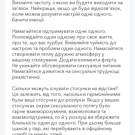
Визначте частоту, з якою ви будете виходити на
зв'язок. Найкраще, якщо це буде відеозв'язок,
коли можна розуміти настрій одне одного,
бачити емоції.
Намагайтеся підтримувати одне одного.
Розповідайте один одному про своє життя,
про те, що вас турбує. Виявляйте чуйність до
настрою та проблем один одного. Намагайтеся
створювати теплу дружню атмосферу у
вашому спілкуванні. Додати елементи флірту.
Не уникайте обговорювати сексуальні питання.
Намагайтеся дивитися на сексуальні труднощі
реалістично.
Скільки можуть існувати стосунки на відстані?
Це залежить від того, наскільки гармонійними
були ваші стосунки до розлуки. Якщо у ваших
стосунках окрім сексуального потягу було
гарне взаєморозуміння, взаємоповага та
взаємопідтримка, то й у розлуці ви збережете
близькість один до одного. При цьому більше
шансів у пар, які перебувають в офіційному
шлюбі та мають дітей.