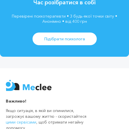
Час розібратися в собі
Перевірені психотерапевти • З будь-якої точки світу •
Анонімно • від 400 грн
Підібрати психолога
Важливо!
Якщо ситуація, в якій ви опинилися,
загрожує вашому життю - скористайтеся
цими сервісами
, щоб отримати негайну
допомогу