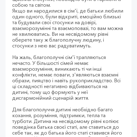
собою та світом.
Якщо ви народилися в сім'ї, де батьки любили
один одного, були відкриті, емоційно близькі
та будували свої стосунки на довірі,
взаєморозумінні та взаємоповазі, то вам можна
не хвилюватись. Ви на несвідомому рівні
оберете таку ж благополучну людину, і
стосунки з нею вас радуватимуть.
На жаль, благополучні сім'ї трапляються
нечасто. У більшості сімей немає
взаєморозуміння, виник
ають ті чи інші
конфлікти, немає поваги, з'являються взаємні
образи, пияцтво і навіть рукоприкладство. Всі
ці складності негативно відбиваються на
дитині, тому що формують у неї
дисгармонійний сценарій життя.
Для благополуччя дитині необхідно багато
кохання, розуміння, підтримки, тепла та
турботи. Дитина на несвідомому рівні копіює
поведінка батька своєї статі, але ставиться до
себе так, як до батька його статі ставився його