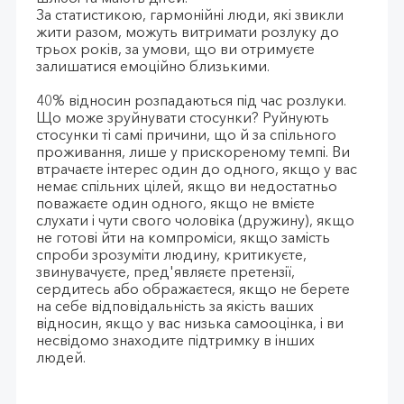
За статистикою, гармонійні люди, які звикли
жити разом, можуть витримати розлуку до
трьох років, за умови, що ви отримуєте
залишатися емоційно близькими.
40% відносин розпадаються під час розлуки.
Що може зруйнувати стосунки? Руйнують
стосунки ті самі причини, що й за спільного
проживання, лише у прискореному темпі. Ви
втрачаєте інтерес один до одного, якщо у вас
немає спільних цілей, якщо ви недостатньо
поважаєте один одного, якщо не вмієте
слухати і чути свого чоловіка (дружину), якщо
не готові йти на компроміси, якщо замість
спроби зрозуміти людину, критикуєте,
звинувачуєте, пред'являєте претензії,
сердитесь або ображаєтеся, якщо не берете
на себе відповідальність за якість ваших
відносин, якщо у вас низька самооцінка, і ви
несвідомо знаходите підтримку в інших
людей.