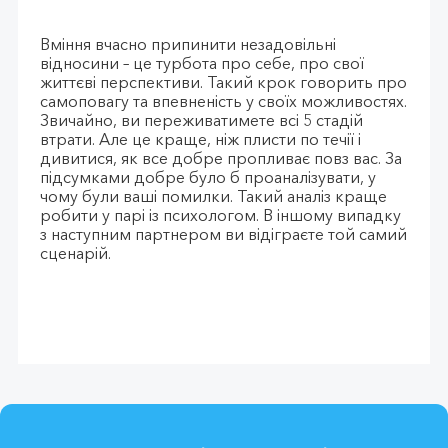
Вміння вчасно припинити незадовільні
відносини – це турбота про себе, про свої
життєві перспективи. Такий крок говорить про
самоповагу та впевненість у своїх можливостях.
Звичайно, ви переживатимете всі 5 стадій
втрати. Але це краще, ніж плисти по течії і
дивитися, як все добре пропливає повз вас. За
підсумками добре було б проаналізувати, у
чому були ваші помилки. Такий аналіз краще
робити у парі із психологом. В іншому випадку
з наступним партнером ви відіграєте той самий
сценарій.