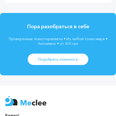
Пора разобраться в себе
Проверенные психотерапевты • Из любой точки мира •
Анонимно • от 400 грн
Подобрать психолога
Важно!