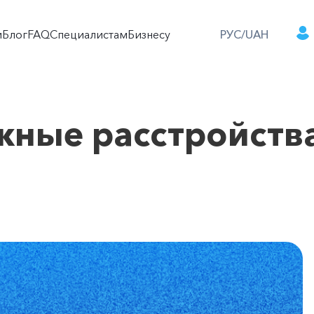
и
Блог
FAQ
Специалистам
Бизнесу
РУС/UAH
жные расстройств