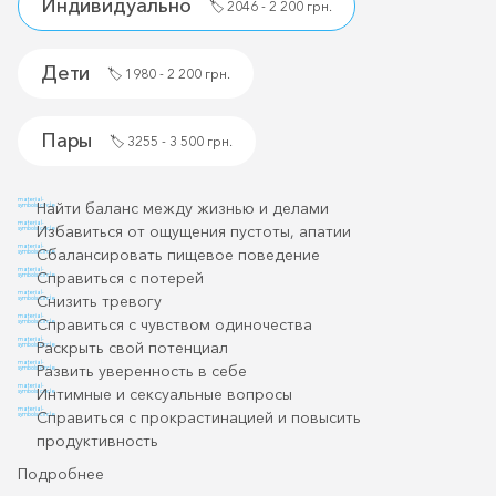
Индивидуально
🏷️
2046 - 2 200 грн.
Дети
🏷️
1980 - 2 200 грн.
Пары
🏷️
3255 - 3 500 грн.
material-
Найти баланс между жизнью и делами
symbols:circle
material-
Избавиться от ощущения пустоты, апатии
symbols:circle
material-
Сбалансировать пищевое поведение
symbols:circle
material-
Справиться с потерей
symbols:circle
material-
Снизить тревогу
symbols:circle
material-
Справиться с чувством одиночества
symbols:circle
material-
Раскрыть свой потенциал
symbols:circle
material-
Развить уверенность в себе
symbols:circle
material-
Интимные и сексуальные вопросы
symbols:circle
material-
Справиться с прокрастинацией и повысить
symbols:circle
продуктивность
Подробнее