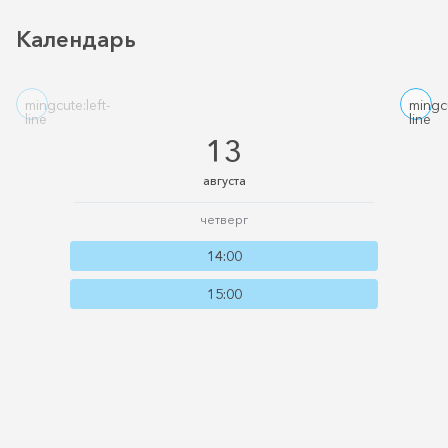
Календарь
mingcute:left-
mingcu
line
line
13
августа
четверг
14:00
15:00