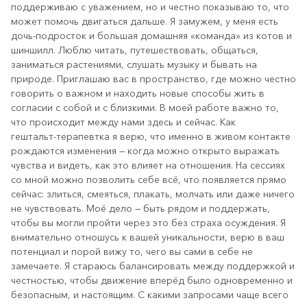
поддерживаю с уважением, но и честно показываю то, что
может помочь двигаться дальше. Я замужем, у меня есть
дочь‑подросток и большая домашняя «команда» из котов и
шиншилл. Люблю читать, путешествовать, общаться,
заниматься растениями, слушать музыку и бывать на
природе. Приглашаю вас в пространство, где можно честно
говорить о важном и находить новые способы жить в
согласии с собой и с близкими. В моей работе важно то,
что происходит между нами здесь и сейчас. Как
гештальт‑терапевтка я верю, что именно в живом контакте
рождаются изменения — когда можно открыто выражать
чувства и видеть, как это влияет на отношения. На сессиях
со мной можно позволить себе всё, что появляется прямо
сейчас: злиться, смеяться, плакать, молчать или даже ничего
не чувствовать. Моё дело — быть рядом и поддержать,
чтобы вы могли пройти через это без страха осуждения. Я
внимательно отношусь к вашей уникальности, верю в ваш
потенциал и порой вижу то, чего вы сами в себе не
замечаете. Я стараюсь балансировать между поддержкой и
честностью, чтобы движение вперёд было одновременно и
безопасным, и настоящим. С какими запросами чаще всего