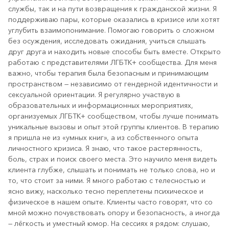
службы, так и на пути возвращения к гражданской жизни. Я
поддерживаю пары, которые оказались в кризисе или хотят
углубить взаимопонимание. Помогаю говорить о сложном
без осуждения, исследовать ожидания, учиться слышать
друг друга и находить новые способы быть вместе. Открыто
работаю с представителями ЛГБТК+ сообщества. Для меня
важно, чтобы терапия была безопасным и принимающим
пространством — независимо от гендерной идентичности и
сексуальной ориентации. Я регулярно участвую в
образовательных и информационных мероприятиях,
организуемых ЛГБТК+ сообществом, чтобы лучше понимать
уникальные вызовы и опыт этой группы клиентов. В терапию
я пришла не из «умных книг», а из собственного опыта
личностного кризиса. Я знаю, что такое растерянность,
боль, страх и поиск своего места. Это научило меня видеть
клиента глубже, слышать и понимать не только слова, но и
то, что стоит за ними. Я много работаю с телесностью и
ясно вижу, насколько тесно переплетены психическое и
физическое в нашем опыте. Клиенты часто говорят, что со
мной можно почувствовать опору и безопасность, а иногда
— лёгкость и уместный юмор. На сессиях я рядом: слушаю,