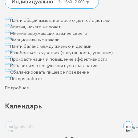
Индивидуально
🏷️
1860 - 2 000 грн.
material-
Найти общий язык в вопросе о детях / с детьми
symbols:circle
material-
Апатия, ничего не хочет
symbols:circle
material-
Мнение окружающих важнее своего
symbols:circle
material-
Эмоциональные качели
symbols:circle
material-
Найти баланс между жизнью и делами
symbols:circle
material-
Разобраться в чувствах (запутанность, угасание)
symbols:circle
material-
Прокрастинация и повышение эффективности
symbols:circle
material-
Избавиться от ощущения пустоты, апатии
symbols:circle
material-
Сбалансировать пищевое поведение
symbols:circle
material-
Потеря работы
symbols:circle
Подробнее
Календарь
mingcute:left-
mingcu
line
line