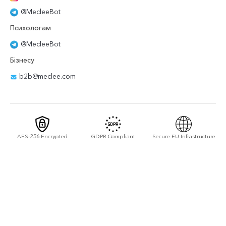
@MecleeBot
Психологам
@MecleeBot
Бізнесу
b2b@meclee.com
AES-256 Encrypted
GDPR Compliant
Secure EU Infrastructure