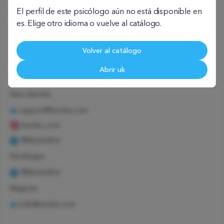
Contrato de usuario
El perfil de este psicólogo aún no está disponible en
es. Elige otro idioma o vuelve al catálogo.
Psicólogo infantil
Psicólogo familiar
Volver al catálogo
Psicólogo corporativo
Abrir uk
Estamos en contacto
Para clientes
support@meclee.com
meclee_com
@MecleeBot
Psicólogos
@MecleeBot
Negocio
b2b@meclee.com