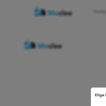
Psicól
Elige 