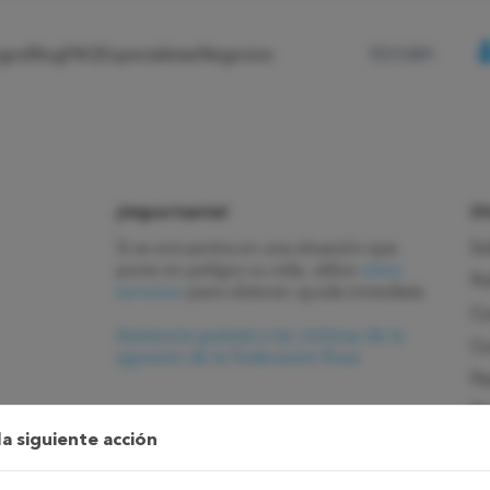
ogos
Blog
FAQ
Especialistas
Negocios
ES/UAH
¡Importante!
Ot
Si se encuentra en una situación que
So
pone en peligro su vida, utilice
estos
Po
servicios
para obtener ayuda inmediata
Co
Asistencia gratuita a las víctimas de la
Co
agresión de la Federación Rusa
Ps
Ps
la siguiente acción
Ps