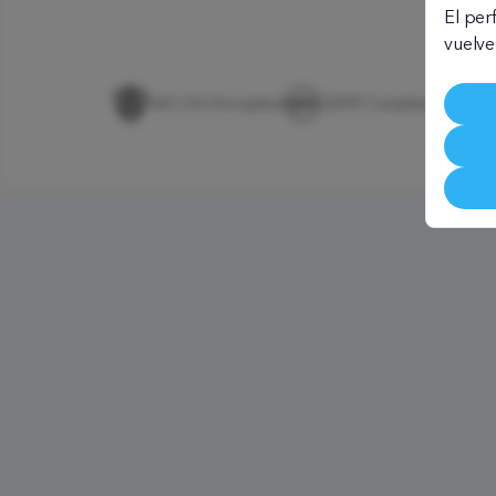
El per
vuelve
AES-256 Encrypted
GDPR Compliant
Sec