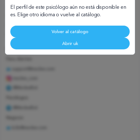
Contrato de usuario
El perfil de este psicólogo aún no está disponible en
es. Elige otro idioma o vuelve al catálogo.
Psicólogo infantil
Psicólogo familiar
Volver al catálogo
Psicólogo corporativo
Abrir uk
Estamos en contacto
Para clientes
support@meclee.com
meclee_com
@MecleeBot
Psicólogos
@MecleeBot
Negocio
b2b@meclee.com