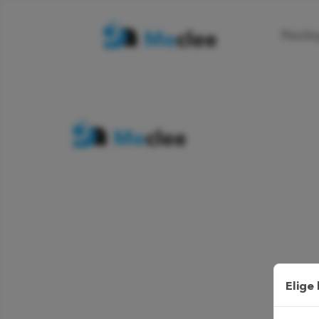
Psicól
Elige 