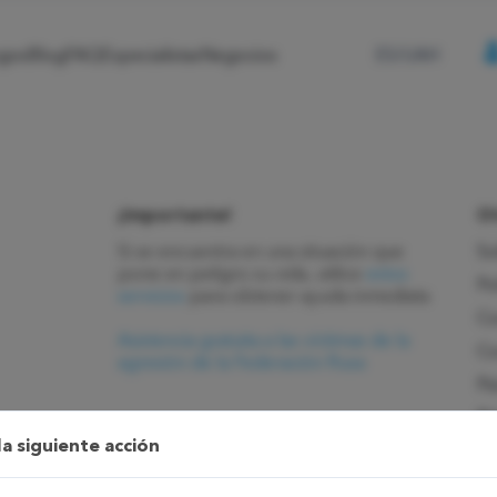
ogos
Blog
FAQ
Especialistas
Negocios
ES/UAH
¡Importante!
Ot
Si se encuentra en una situación que
So
pone en peligro su vida, utilice
estos
Po
servicios
para obtener ayuda inmediata
Co
Asistencia gratuita a las víctimas de la
Co
agresión de la Federación Rusa
Ps
Ps
la siguiente acción
Ps