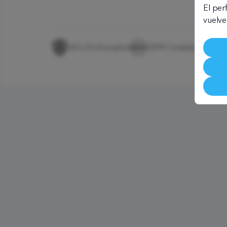
El per
vuelve
AES-256 Encrypted
GDPR Compliant
Sec