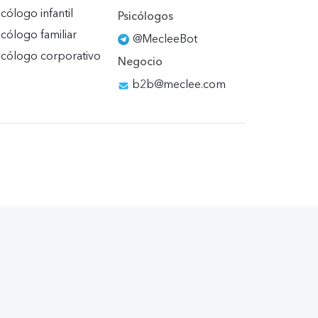
icólogo infantil
Psicólogos
icólogo familiar
@MecleeBot
icólogo corporativo
Negocio
b2b@meclee.com