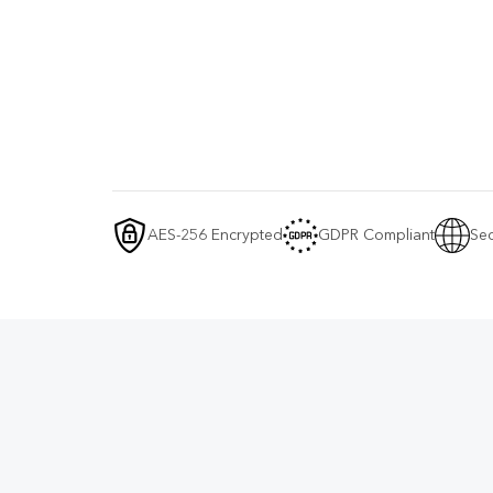
AES-256 Encrypted
GDPR Compliant
Sec