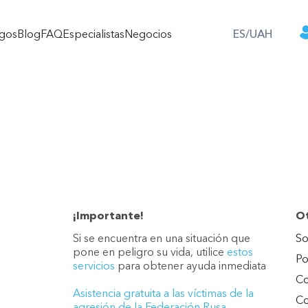
ogos
Blog
FAQ
Especialistas
Negocios
ES/UAH
¡Importante!
Ot
Si se encuentra en una situación que
So
pone en peligro su vida, utilice
estos
Po
servicios
para obtener ayuda inmediata
Co
Asistencia gratuita a las víctimas de la
Co
agresión de la Federación Rusa